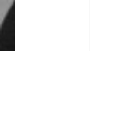
PlayMax
2026
Series populares
La Casa del Dragón
Silo
Stuart no consigue salvar el universo
Ted Lasso
Operaciones especiales: Lioness