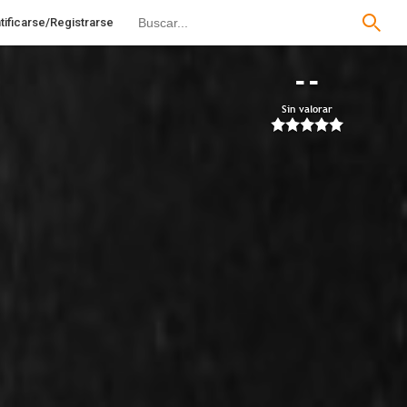
tificarse/Registrarse
--
Sin valorar