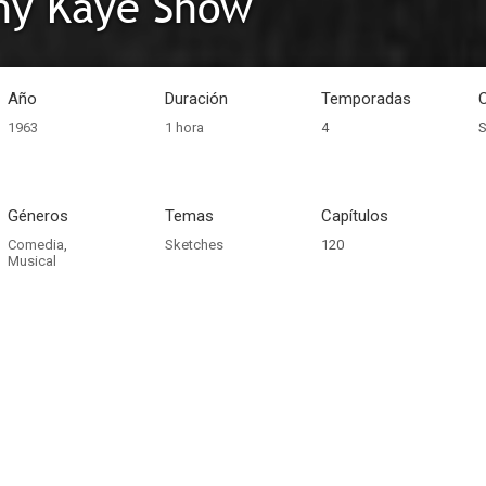
ny Kaye Show
Año
Duración
Temporadas
1963
1 hora
4
S
Géneros
Temas
Capítulos
Comedia
,
Sketches
120
Musical