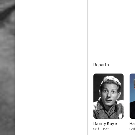
Reparto
Danny Kaye
Ha
Self - Host
Self