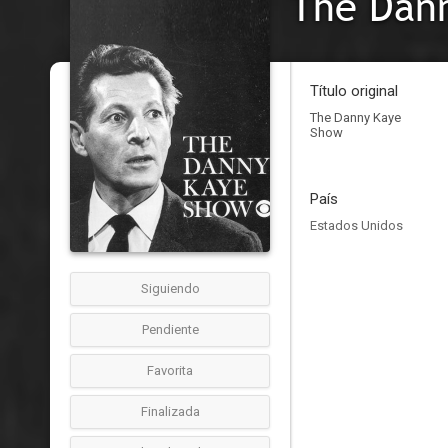
The Dan
Título original
The Danny Kaye
Show
País
Estados Unidos
Siguiendo
Pendiente
Favorita
Finalizada