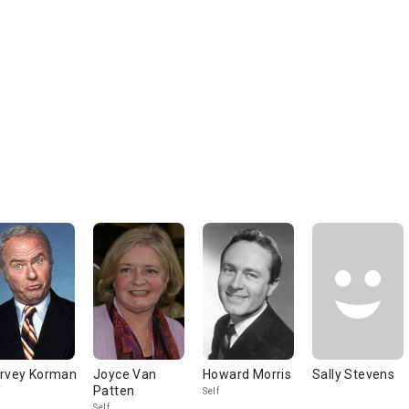
rvey Korman
Joyce Van
Howard Morris
Sally Stevens
Patten
Self
Self