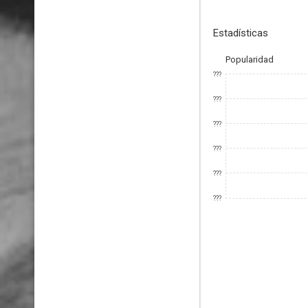
Estadísticas
Popularidad
???
???
???
???
???
???