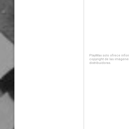
PlayMax solo ofrece inform
copyright de las imágenes
distribuidoras.