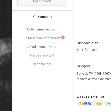
Abandonada
Compartir
Notificarme cuando...
N
Editar fechas de marcado
Disponible en...
Añadir nota privada
Sin información
Añadir a la lista/s
Recomendar
Sinopsis
Serie de TV (1963-1967)
manera a través de sket
Enlaces externos