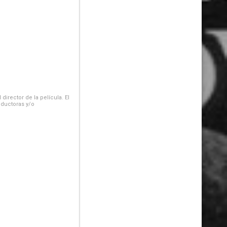
irector de la película. El
oductoras y/o