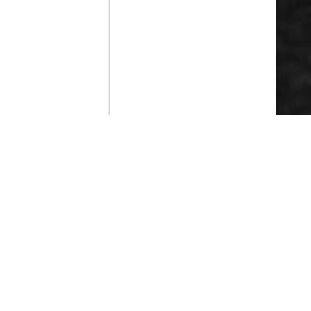
Contenido que expirara en VOD
Amazon Prime Video
Netflix
Filmin
Movistar+
Movistar+ Fibra