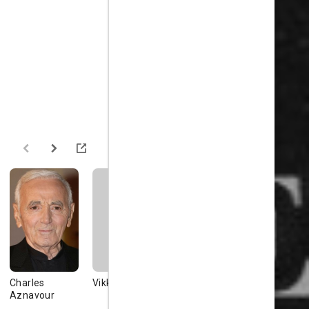
Charles
Vikki Carr
Peter Falk
Imogene C
Aznavour