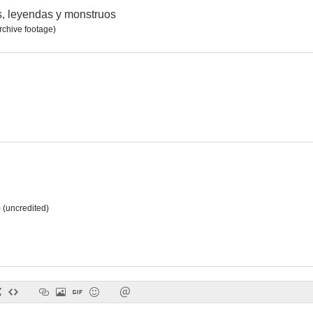
, leyendas y monstruos
rchive footage)
El péndulo de la muerte
El ataúd (La caja oblonga)
Cuando las bru
6.9
6.9
 (uncredited)
La mosca
El último hombre sobre la Tierra (Soy leyenda)
Historias de
6.6
6.6