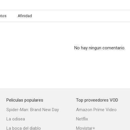
otos
Afinidad
Cliente muerto no paga
La máscara de la muerte roja
6.3
6.3
No hay ningun comentario.
Peliculas populares
Top proveedores VOD
El susto
Estamos muertos... ¿o qué?
El ladrón d
Spider-Man: Brand New Day
Amazon Prime Video
6.0
6.0
La odisea
Netflix
La boca del diablo
Movistar+