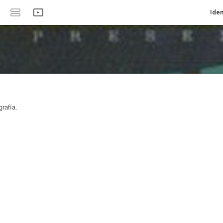
Iden
rafía.