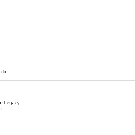
La tribu de los Brady
Michael Jackson's Thriller
Superagen
7.7
7.6
ido
Batman
La mujer biónica
7.1
7.0
ce Legacy
f