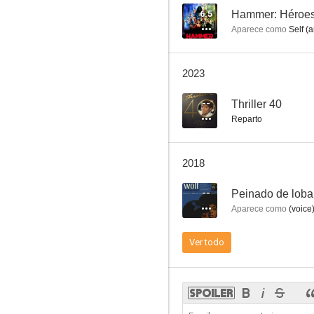
6.5
Hammer: Héroes
Aparece como
Self (a
Vacaciones en el mar
2023
6.9
--
Thriller 40
Reparto
2018
--
Peinado de loba
Aparece como
(voice)
Las aventuras de los Tiny Toons
Ver todo
6.6