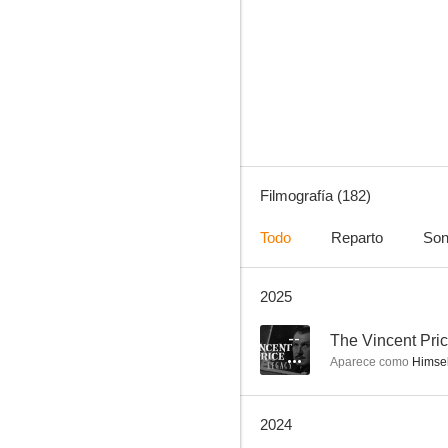
Mis problemas con las mujeres
8.0
Filmografía (182)
Todo
Reparto
Son
2025
Las llaves del reino
7.2
--
The Vincent Pri
Aparece como
Himsel
2024