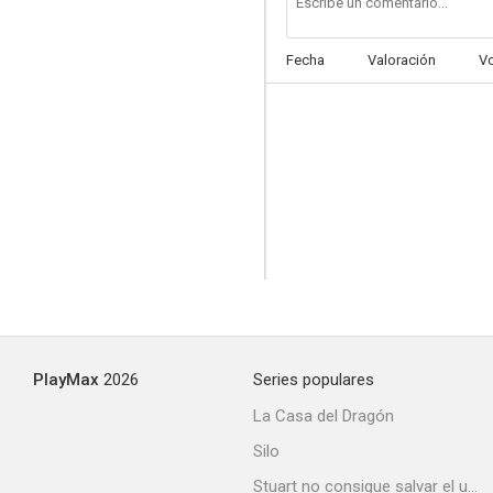
Fecha
Valoración
V
Que el cielo la juzgue
6.4
PlayMax
2026
Series populares
La mansión de los horrores
La Casa del Dragón
6.1
Silo
Stuart no consigue salvar el universo