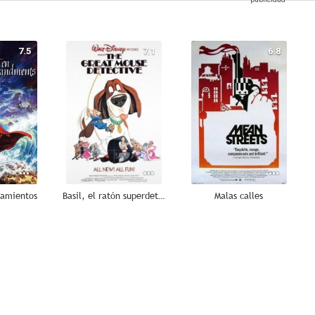
7.5
7.1
6.8
damientos
Basil, el ratón superdetective
Malas calles
8.8
8.1
8.0