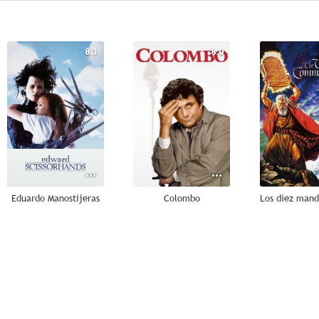
8.1
8.0
Eduardo Manostijeras
Colombo
Los diez man
9.8
9.0