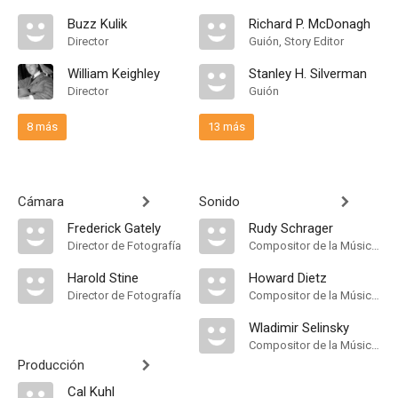
Buzz Kulik
Richard P. McDonagh
Director
Guión, Story Editor
William Keighley
Stanley H. Silverman
Director
Guión
8 más
13 más
Cámara
Sonido
Frederick Gately
Rudy Schrager
Director de Fotografía
Compositor de la Música Original, Music Director
Harold Stine
Howard Dietz
Director de Fotografía
Compositor de la Música Original
Wladimir Selinsky
Compositor de la Música Original
Producción
Cal Kuhl