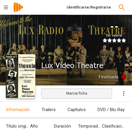
Identificarse/Registrarse
--
Sin valorar
Lux Video Theatre
Finalizada
Marcar ficha
Información
Trailers
Capítulos
DVD / Blu-Ray
Título original
Año
Duración
Temporadas
Clasificación por edades