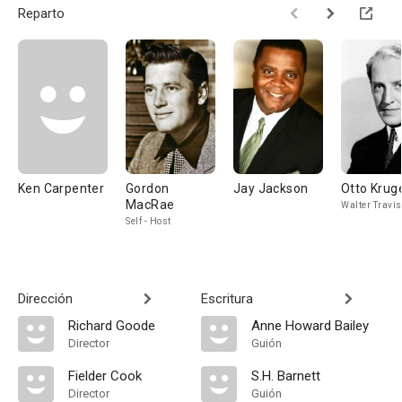
Reparto
Ken Carpenter
Gordon
Jay Jackson
Otto Krug
MacRae
Walter Travis
Self - Host
Dirección
Escritura
Richard Goode
Anne Howard Bailey
Director
Guión
Fielder Cook
S.H. Barnett
Director
Guión