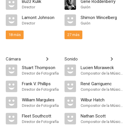
Buzz Kulik
Gene Roddenberry
Director
Guión
Lamont Johnson
Shimon Wincelberg
Director
Guión
18 más
27 más
Cámara
Sonido
Stuart Thompson
Lucien Moraweck
Director de Fotografía
Compositor de la Música Original
Frank V. Phillips
René Garriguenc
Director de Fotografía
Compositor de la Música Original
William Margulies
Wilbur Hatch
Director de Fotografía
Compositor de la Música Original
Fleet Southcott
Nathan Scott
Director de Fotografía
Compositor de la Música Original