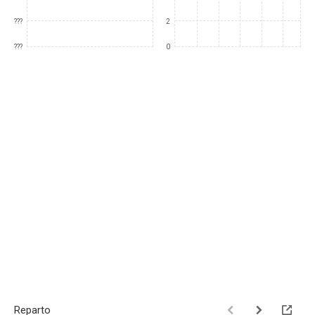
???
2
???
0
Reparto