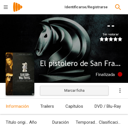
Identificarse/Registrarse
--
Sin valorar
El pistolero de San Francisco
Finalizada
Marcar ficha
Información
Trailers
Capítulos
DVD / Blu-Ray
Título original
Año
Duración
Temporadas
Clasificación por edades