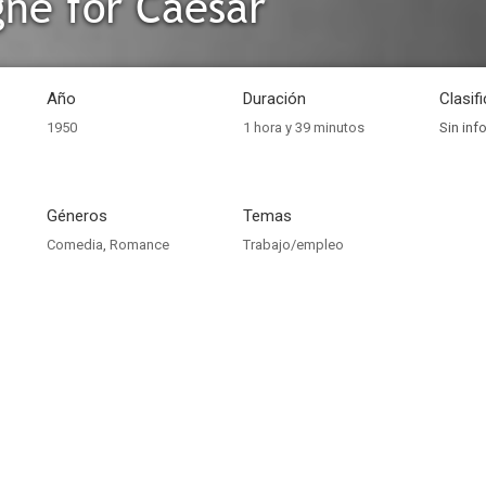
ne for Caesar
Año
Duración
Clasif
1950
1 hora y 39 minutos
Sin inf
Géneros
Temas
Comedia
,
Romance
Trabajo/empleo