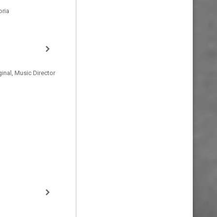
oria
inal, Music Director