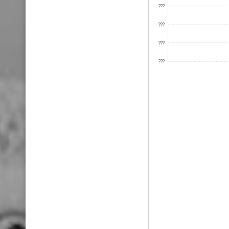
???
???
???
???