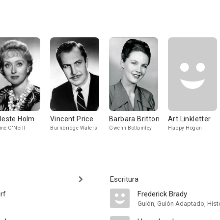
leste Holm
Vincent Price
Barbara Britton
Art Linkletter
me O'Neill
Burnbridge Waters
Gwenn Bottomley
Happy Hogan
Escritura
rf
Frederick Brady
Guión, Guión Adaptado, Hist