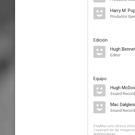
Harry M. Pop
Productor Eje
Edición
Hugh Bennet
Editor
Equipo
Hugh McDowe
Sound Record
Mac Dalglei
Sound Record
PlayMax solo ofrece inform
copyright de las imágenes
distribuidoras.