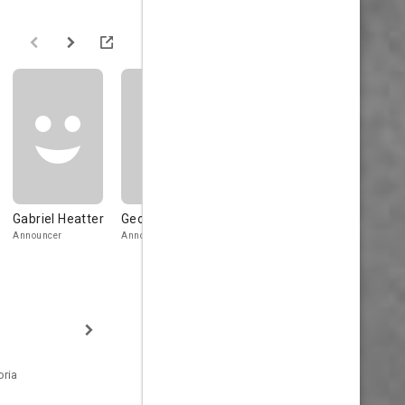
Gabriel Heatter
George Fisher
Byron Foulger
Vicki Raaf
Announcer
Announcer
Gerald
oria