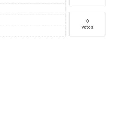
0
votos