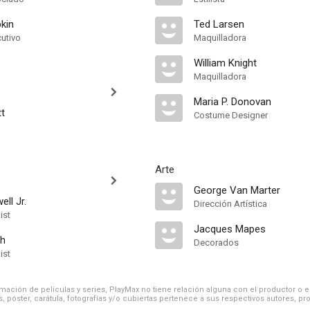
kin
Ted Larsen
cutivo
Maquilladora
William Knight
Maquilladora
Maria P. Donovan
t
Costume Designer
Arte
George Van Marter
ll Jr.
Dirección Artística
ist
Jacques Mapes
sh
Decorados
ist
ación de películas y series, PlayMax no tiene relación alguna con el productor o el d
, póster, carátula, fotografías y/o cubiertas pertenece a sus respectivos autores, pr