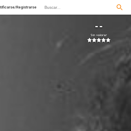
tificarse/Registrarse
--
Sin valorar