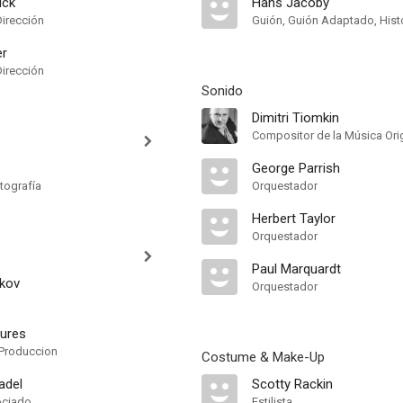
uck
Hans Jacoby
Dirección
Guión, Guión Adaptado, Hist
er
Dirección
Sonido
Dimitri Tiomkin
Compositor de la Música Orig
George Parrish
tografía
Orquestador
Herbert Taylor
Orquestador
Paul Marquardt
kov
Orquestador
tures
Produccion
Costume & Make-Up
adel
Scotty Rackin
ociado
Estilista