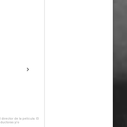
irector de la película. El
oductoras y/o