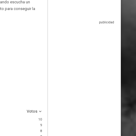
Cuando escucha un
to para conseguir la
Votos
10
9
8