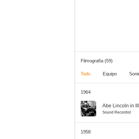
Candilejas
7.0
Filmografía (59)
Todo
Equipo
Soni
1964
Sombrero de copa
6.6
--
Abe Lincoln in Il
Sound Recordist
1958