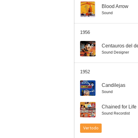
--
Blood Arrow
Sound
Impacto
1956
6.3
8.0
Centauros del de
Sound Designer
1952
7.9
Candilejas
Sound
En alas de la danza
--
Chained for Life
6.0
Sound Recordist
Ver todo