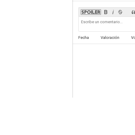
Dos mujeres y un amor
Fecha
Valoración
V
5.6
Ardid femenino
--