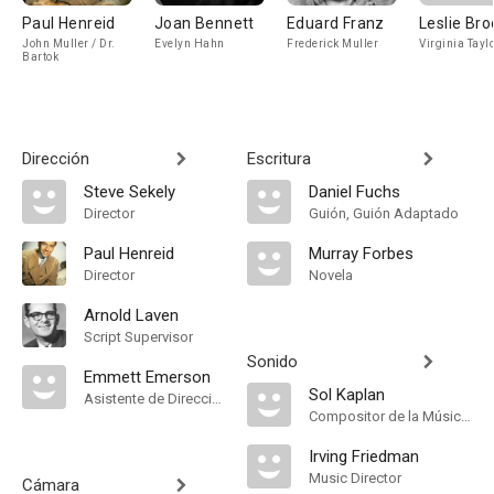
Paul Henreid
Joan Bennett
Eduard Franz
Leslie Bro
John Muller / Dr.
Evelyn Hahn
Frederick Muller
Virginia Tayl
Bartok
Dirección
Escritura
Steve Sekely
Daniel Fuchs
Director
Guión, Guión Adaptado
Paul Henreid
Murray Forbes
Director
Novela
Arnold Laven
Script Supervisor
Sonido
Emmett Emerson
Sol Kaplan
Asistente de Dirección
Compositor de la Música Original
Irving Friedman
Music Director
Cámara