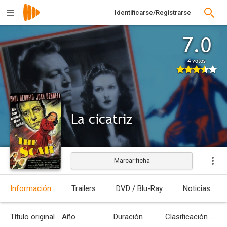
Identificarse/Registrarse
7.0
4 votos
La cicatriz
Marcar ficha
Estrenada
Información
Trailers
DVD / Blu-Ray
Noticias
Título original
Año
Duración
Clasificación por edades