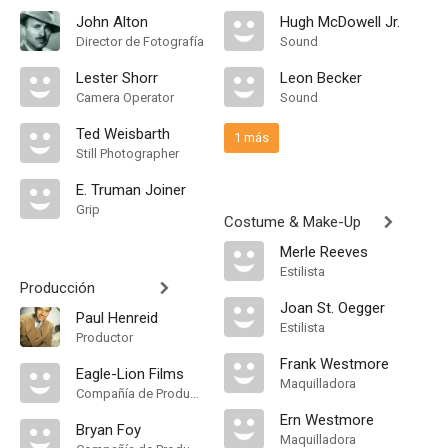
John Alton
Hugh McDowell Jr.
Director de Fotografía
Sound
Lester Shorr
Leon Becker
Camera Operator
Sound
Ted Weisbarth
1 más
Still Photographer
E. Truman Joiner
Grip
Costume & Make-Up
Merle Reeves
Estilista
Producción
Joan St. Oegger
Paul Henreid
Estilista
Productor
Frank Westmore
Eagle-Lion Films
Maquilladora
Compañía de Produccion
Ern Westmore
Bryan Foy
Maquilladora