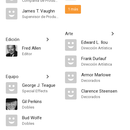
Compañía de Produccion, Productor Ejecutivo, Executive In Charge Of Production
1 más
James T. Vaughn
Supervisor de Producción
Arte
Edición
Edward L. Ilou
Fred Allen
Dirección Artística
Editor
Frank Durlauf
Dirección Artística
Armor Marlowe
Equipo
Decorados
George J. Teague
Clarence Steensen
Special Effects
Decorados
Gil Perkins
Dobles
Bud Wolfe
Dobles