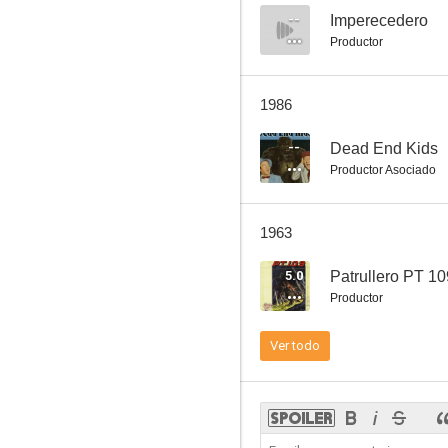
--
Imperecedero
Productor
The Bamboo Prison
1986
--
--
Dead End Kids
Productor Asociado
1963
5.0
Patrullero PT 10
Productor
The Tanks Are Coming
Ver todo
--