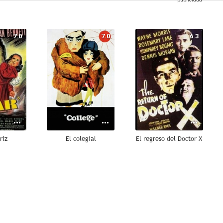
7.0
7.0
6.3
riz
El colegial
El regreso del Doctor X
5.0
--
--