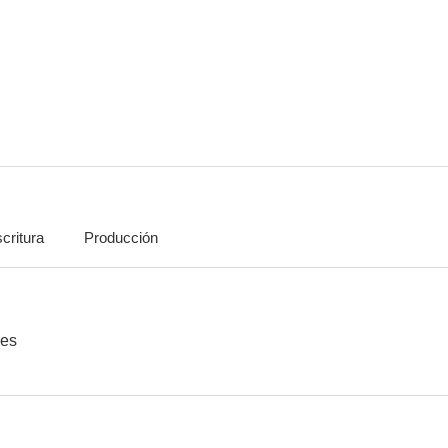
Orden: Caza sin cuartel
La brigada suicida
Patrullero 
--
--
critura
Producción
Motín de mujeres
The True Story of Lynn Stuart
Battle Sta
--
--
nes