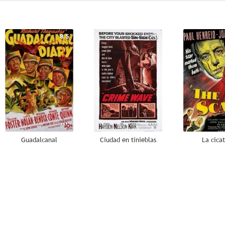
8.5
7.0
Guadalcanal
Ciudad en tinieblas
La cicat
6.0
6.0