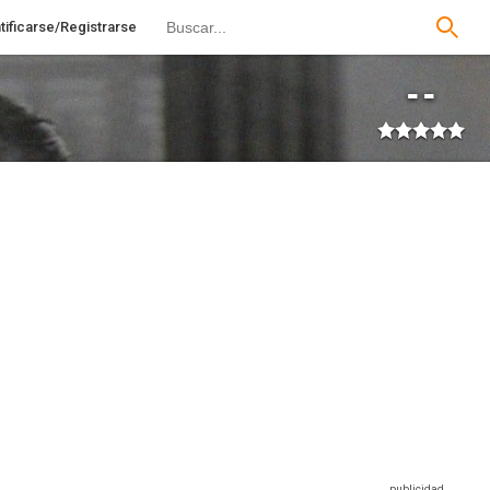
tificarse/Registrarse
--