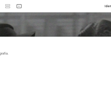
Iden
rafía.