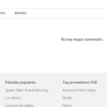
otos
Afinidad
Se busca una mujer
Lost Honeymoon
Stan y Oliver
--
--
No hay ningun comentario.
Peliculas populares
Top proveedores VOD
The Undying Monster
Lucha en la sombra
Flight from 
Spider-Man: Brand New Day
Amazon Prime Video
--
--
La odisea
Netflix
La boca del diablo
Filmin