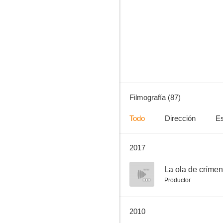
Los crímenes del museo de cera
--
Filmografía (87)
Todo
Dirección
Es
2017
Dead End Kids
--
--
La ola de críme
Productor
2010