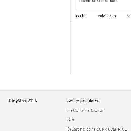
Fecha
Valoración
V
Canon City
--
PlayMax
2026
Series populares
I Was Framed
La Casa del Dragón
--
Silo
Stuart no consigue salvar el universo