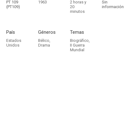
PT 109
1963
2 horas y
Sin
(PT109)
20
información
minutos
País
Géneros
Temas
Estados
Bélico
,
Biográfico
,
Unidos
Drama
II Guerra
Mundial