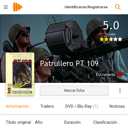
Identificarse/Registrarse
5.0
1 voto
Patrullero PT 109
Estrenada
Marcar ficha
Información
Trailers
DVD / Blu-Ray
(1)
Noticias
Título original
Año
Duración
Clasificación por edades