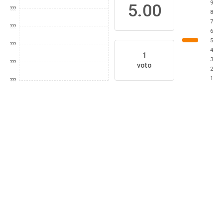
9
5.00
???
8
7
???
6
5
???
4
1
3
???
voto
2
1
???