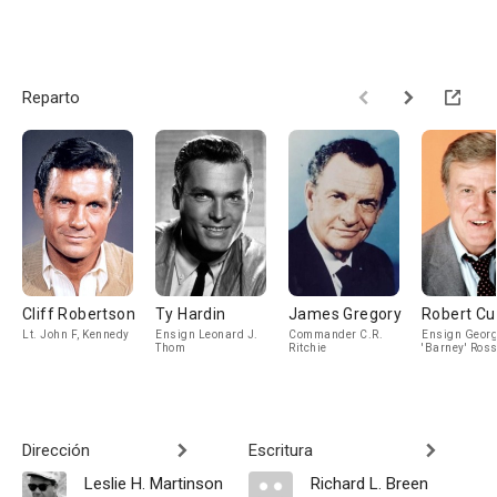
Reparto
Cliff Robertson
Ty Hardin
James Gregory
Robert Cu
Lt. John F, Kennedy
Ensign Leonard J.
Commander C.R.
Ensign Geor
Thom
Ritchie
'Barney' Ros
Dirección
Escritura
Leslie H. Martinson
Richard L. Breen