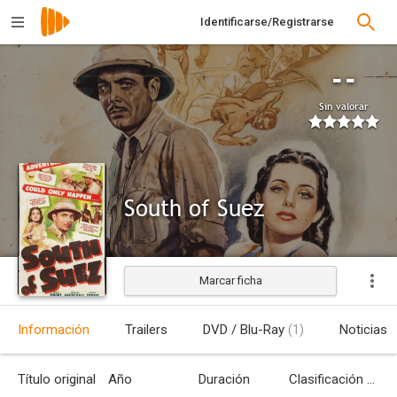
Identificarse/Registrarse
--
Sin valorar
South of Suez
Marcar ficha
Estrenada
Información
Trailers
DVD / Blu-Ray
(1)
Noticias
Título original
Año
Duración
Clasificación por edades