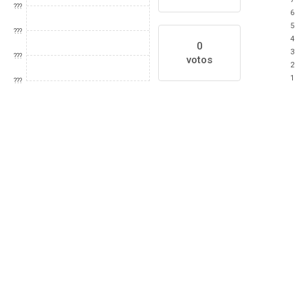
???
6
5
???
4
0
3
???
votos
2
1
???