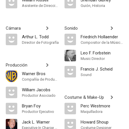
William Kissell
Sheridan Gibney
Asistente de Dirección
Guión, Historia
Cámara
Sonido
Arthur L. Todd
Friedrich Hollaender
Director de Fotografía
Compositor de la Música Original
Leo F. Forbstein
Music Director
Producción
Francis J. Scheid
Warner Bros
Sound
Compañía de Produccion
William Jacobs
Productor Asociado
Costume & Make-Up
Bryan Foy
Perc Westmore
Productor Ejecutivo
Maquilladora
Jack L. Warner
Howard Shoup
Executive In Charge Of Production
Costume Designer