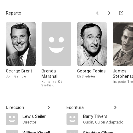
Reparto
George Brent
Brenda
George Tobias
James
Marshall
Stephens
John Gamble
Eli Snedeker
Katharine 'Kit'
Inspector Tho
Sheffield
Dirección
Escritura
Lewis Seiler
Barry Trivers
Director
Guión, Guión Adaptado