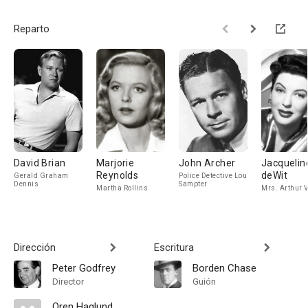
Reparto
David Brian
Marjorie
John Archer
Jacquelin
Reynolds
deWit
Gerald Graham
Police Detective Lou
Dennis
Sampter
Martha Rollins
Mrs. Arthur 
Dirección
Escritura
Peter Godfrey
Borden Chase
Director
Guión
Oren Haglund