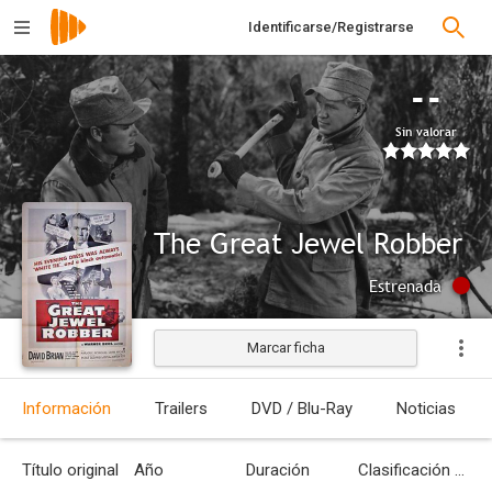
Identificarse/Registrarse
--
Sin valorar
The Great Jewel Robber
Estrenada
Marcar ficha
Información
Trailers
DVD / Blu-Ray
Noticias
Título original
Año
Duración
Clasificación por edades