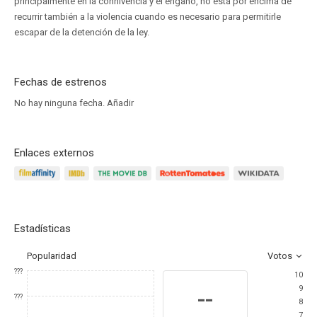
principalmente en la connivencia y el engaño, no está por encima de
recurrir también a la violencia cuando es necesario para permitirle
escapar de la detención de la ley.
Fechas de estrenos
No hay ninguna fecha.
Añadir
Enlaces externos
Estadísticas
Popularidad
Votos
???
10
9
--
???
8
7