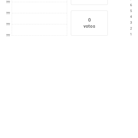
???
6
5
???
4
0
3
???
votos
2
1
???