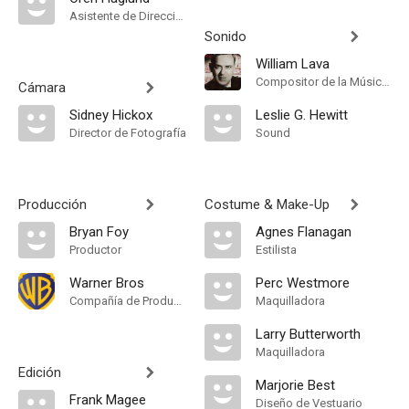
Asistente de Dirección
Sonido
William Lava
Compositor de la Música Original
Cámara
Sidney Hickox
Leslie G. Hewitt
Director de Fotografía
Sound
Producción
Costume & Make-Up
Bryan Foy
Agnes Flanagan
Productor
Estilista
Warner Bros
Perc Westmore
Compañía de Produccion
Maquilladora
Larry Butterworth
Maquilladora
Edición
Marjorie Best
Frank Magee
Diseño de Vestuario