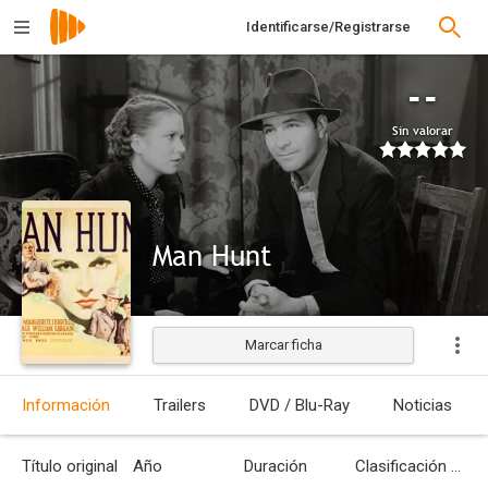
Identificarse/Registrarse
--
Sin valorar
Man Hunt
Marcar ficha
Estrenada
Información
Trailers
DVD / Blu-Ray
Noticias
Título original
Año
Duración
Clasificación por edades