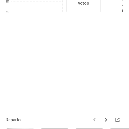
???
votos
2
1
???
Reparto