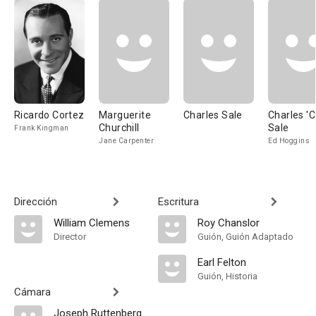
Ricardo Cortez
Marguerite
Charles Sale
Charles 'C
Churchill
Sale
Frank Kingman
Jane Carpenter
Ed Hoggins
Dirección
Escritura
William Clemens
Roy Chanslor
Director
Guión, Guión Adaptado
Earl Felton
Guión, Historia
Cámara
Joseph Ruttenberg