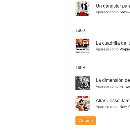
6.7
Un gángster par
Aparece como
Shimke
Como un torrente
1960
7.0
6.3
La cuadrilla de 
Aparece como
Proprie
1959
9.4
La dimensión d
Aparece como
Fenwic
Balas o votos
--
Alias Jesse Jam
6.5
Aparece como
New Yo
Ver todo