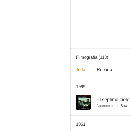
La dimensión desconocida
8.0
Filmografía (118)
Todo
Reparto
1999
Cimarrón
7.4
--
El séptimo cielo
Aparece como
Sewer
1961