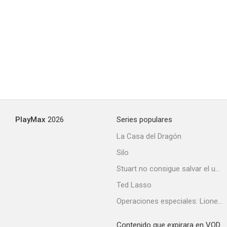
After Midnight with Boston Blackie
--
PlayMax
2026
Series populares
La Casa del Dragón
Silo
Boston Blackie Goes Hollywood
Stuart no consigue salvar el universo
--
Ted Lasso
Operaciones especiales: Lioness
Contenido que expirara en VOD