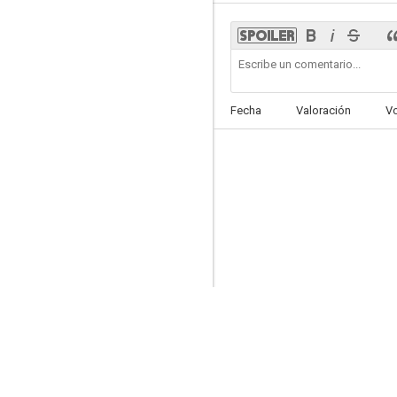
Ellos y ellas
Fecha
Valoración
V
6.3
El susto
6.0