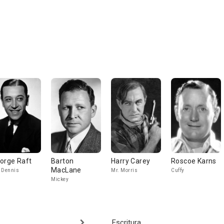
orge Raft
Barton
Harry Carey
Roscoe Karns
MacLane
 Dennis
Mr. Morris
Cuffy
Mickey
Escritura