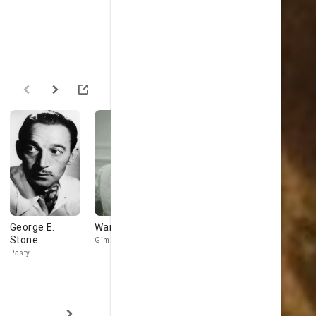
George E.
Warren Hymer
Robert
Adrian Mor
Stone
Cummings
Gimpy Carter
Knucks
Pasty
Jim