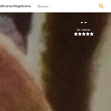
tificarse/Registrarse
--
Sin valorar