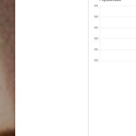
???
???
???
???
???
???