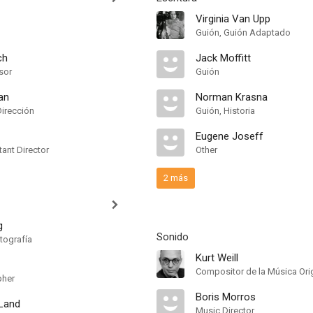
Virginia Van Upp
Guión, Guión Adaptado
ch
Jack Moffitt
sor
Guión
an
Norman Krasna
Dirección
Guión, Historia
Eugene Joseff
ant Director
Other
2 más
g
Sonido
tografía
Kurt Weill
Compositor de la Música Orig
pher
Boris Morros
Land
Music Director