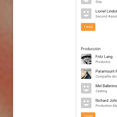
Grip
Lionel Lindo
Second Assis
1 más
Producción
Fritz Lang
Productor
Paramount P
Compañía de 
Mel Ballerin
Casting
Richard Joh
Production M
1 más