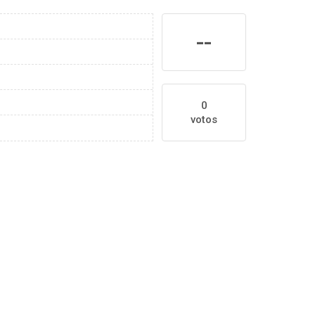
--
0
votos