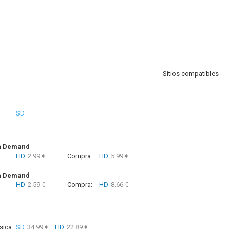
Sitios compatibles
SD
n Demand
HD
2.99 €
Compra:
HD
5.99 €
n Demand
HD
2.59 €
Compra:
HD
8.66 €
sica:
SD
34.99 €
HD
22.89 €