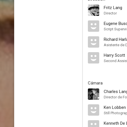
Fritz Lang
Director
Eugene Bus
Script Supervi
Richard Harl
Asistente de 
Harry Scott
Second Assist
Cámara
Charles Lan
Director de Fo
Ken Lobben
Still Photogra
Kenneth De 