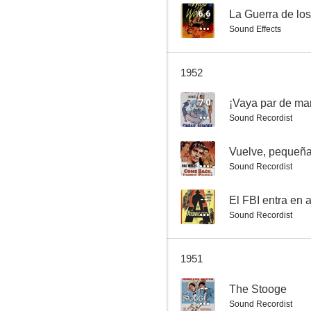
6.6
La Guerra de lo
Sound Effects
Las furias
1952
6.6
7.0
¡Vaya par de ma
Sound Recordist
--
Vuelve, pequeñ
Sound Recordist
--
El FBI entra en 
Sound Recordist
La Guerra de los Mundos
6.0
1951
--
The Stooge
Sound Recordist