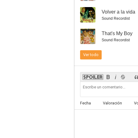
--
Volver a la vida
Sound Recordist
--
That's My Boy
Fuerte solitario
Sound Recordist
5.0
Ver todo
Fecha
Valoración
V
Sangre en Filipinas
--