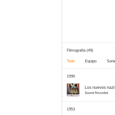
El caso de Thelma Jordon
7.1
Filmografía (49)
Todo
Equipo
Soni
1990
Los viajes de Sullivan
7.0
--
Los nuevos nazi
Sound Recordist
1953