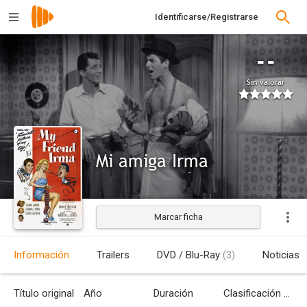
Identificarse/Registrarse
--
Sin valorar
Mi amiga Irma
Marcar ficha
Estrenada
Información
Trailers
DVD / Blu-Ray
(3)
Noticias
Título original
Año
Duración
Clasificación por edades