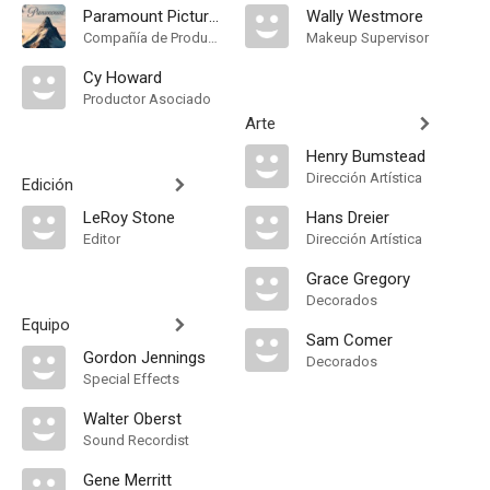
Paramount Pictures
Wally Westmore
Compañía de Produccion
Makeup Supervisor
Cy Howard
Productor Asociado
Arte
Henry Bumstead
Dirección Artística
Edición
LeRoy Stone
Hans Dreier
Editor
Dirección Artística
Grace Gregory
Decorados
Equipo
Sam Comer
Gordon Jennings
Decorados
Special Effects
Walter Oberst
Sound Recordist
Gene Merritt