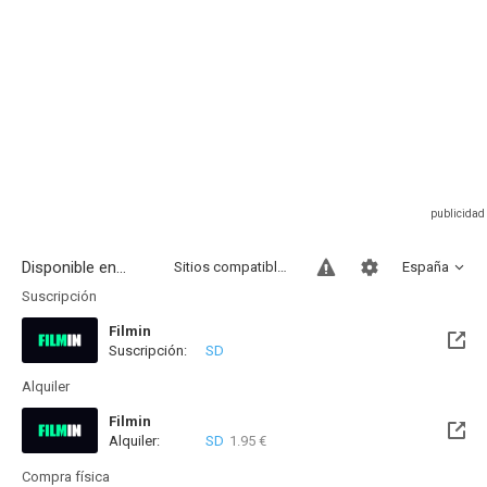
Disponible en...
Sitios compatibles
España
Suscripción
Filmin
Suscripción:
SD
Disponible hasta el Vie, 14 Ago 2026 (Quedan 9 días)
Alquiler
Filmin
Alquiler:
SD
1.95 €
Disponible hasta el Vie, 14 Ago 2026 (Quedan 9 días)
Compra física