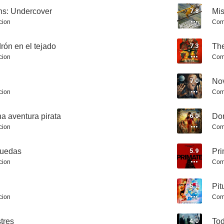
s: Undercover
7.8
Mis
cion
Com
rón en el tejado
7.3
Th
cion
Com
Star Trek
Las horas
The Lovely
7.0
No
7.7
7.7
cion
Com
a aventura pirata
6.0
Dor
cion
Com
puedas
5.9
Pri
cion
Com
5.1
Pit
Star Trek: En la oscuridad
Sopa de ganso
Hasta que lleg
cion
Com
7.7
7.7
tres
4.0
Tod