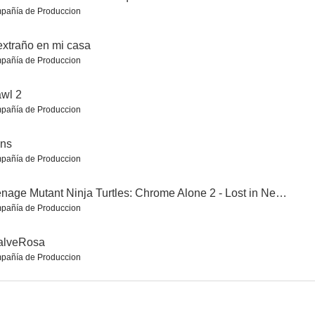
pañía de Produccion
extraño en mi casa
pañía de Produccion
wl 2
pañía de Produccion
lefante
La semilla del diablo
El padrino. Parte III
7.6
7.6
7.6
ans
pañía de Produccion
Teenage Mutant Ninja Turtles: Chrome Alone 2 - Lost in New Jersey
pañía de Produccion
alveRosa
pañía de Produccion
El hombre que sabía demasiado
¿A quién ama Gilbert Grape?
La familia Addams. La tradición continúa
7.6
7.6
7.6