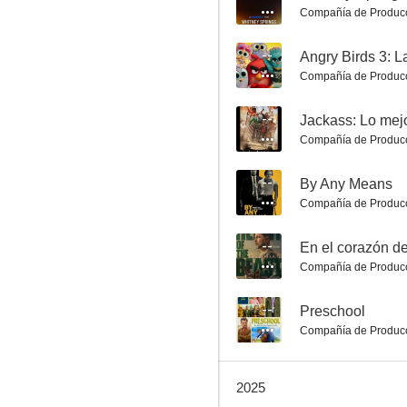
Compañía de Produc
--
Angry Birds 3: L
Compañía de Produc
Transformers One
--
Jackass: Lo mejor
7.8
Compañía de Produc
--
By Any Means
Compañía de Produc
--
En el corazón de
Compañía de Produc
--
Preschool
Los Vengadores
Compañía de Produc
7.8
2025