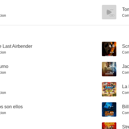
--
Tom
cion
Com
Desayuno con diamantes
Cuando éramos soldados
La ventana in
8.0
8.0
e Last Airbender
6.0
Sc
cion
Com
urno
5.9
Jac
cion
Com
--
La 
cion
Com
Iron Man
Misión imposible: Sentencia mortal - Parte 1
7.9
7.9
s son ellos
--
Bil
cion
Com
--
Str