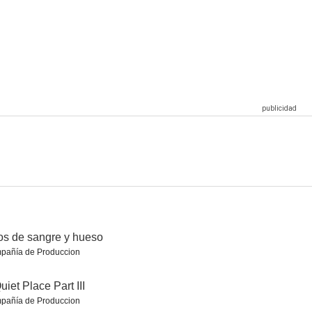
El crepúsculo de los dioses
Top Gun: Maverick
Salvar al soldado Ryan
8.2
8.2
8.2
en Roma
El show de Truman
Enemigo a las puertas
8.1
8.1
8.1
os de sangre y hueso
pañía de Produccion
uiet Place Part III
pañía de Produccion