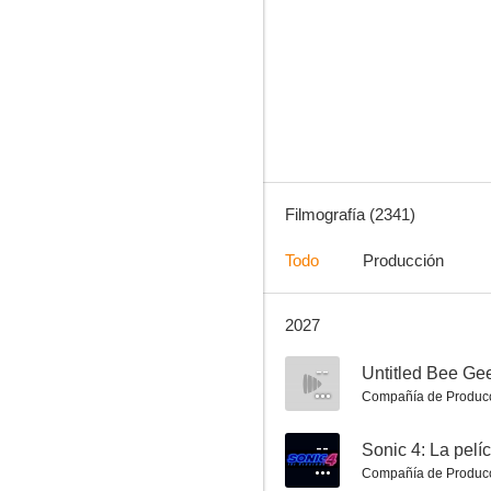
Coach Carter
8.3
Filmografía (2341)
Todo
Producción
2027
Grease
8.2
--
Untitled Bee Ge
Compañía de Produc
--
Sonic 4: La pelí
Compañía de Produc