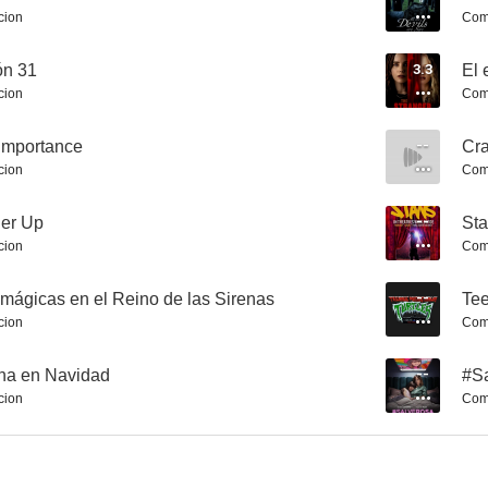
cion
Com
ón 31
3.3
El 
cion
Com
Importance
--
Cra
cion
Com
Innocent Moves (En busca de Bobby Fischer)
Footloose
El hombre e
7.7
7.7
er Up
--
St
cion
Com
 mágicas en el Reino de las Sirenas
--
cion
Com
ina en Navidad
--
#S
cion
Com
Indiana Jones y el templo maldito
Descalzos por el parque
7.6
7.6