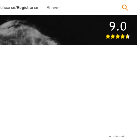
tificarse/Registrarse
9.0