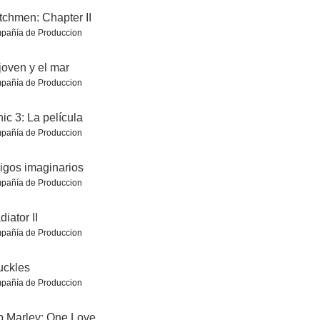
chmen: Chapter II
pañía de Produccion
joven y el mar
pañía de Produccion
ic 3: La película
nquilo 2
Stardust
Sonic, la película
pañía de Produccion
7.5
7.5
7.5
gos imaginarios
pañía de Produccion
diator II
pañía de Produccion
uckles
pañía de Produccion
Ninja Turtles: Caos mutante
Sonic 2: La película
Los diez mandamientos
 Marley: One Love