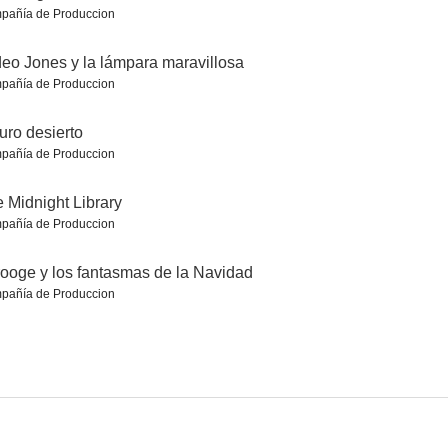
pañía de Produccion
eo Jones y la lámpara maravillosa
pañía de Produccion
 ladrón
En busca del arca perdida
Top Secret!
uro desierto
7.8
7.8
7.8
pañía de Produccion
 Midnight Library
pañía de Produccion
ooge y los fantasmas de la Navidad
pañía de Produccion
Hombres, mujeres y niños
Familia al instante
Get Rich Or Die Tryin'
7.8
7.8
7.7