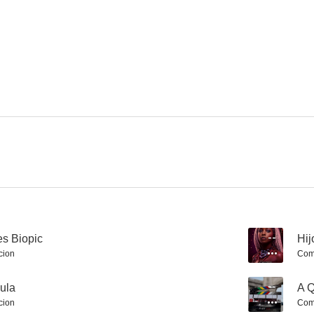
Titanic
Diarios de la calle
8.3
8.2
Braveheart
Psicosis
Vacaciones 
8.1
8.1
es Biopic
--
Hij
cion
Com
cula
--
A Q
cion
Com