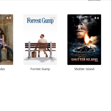
8.8
8.7
8.6
das
Forrest Gump
Shutter Island
8.4
8.4
8.3