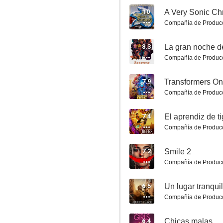
10
A Very Sonic Ch
Compañía de Produc
8.3
La gran noche d
Compañía de Produc
7.9
Transformers O
Babylon
Compañía de Produc
7.6
7.4
El aprendiz de ti
Compañía de Produc
7.2
Smile 2
Compañía de Produc
6.5
Un lugar tranquil
Compañía de Produc
Las últimas vacaciones
6.4
Chicas malas