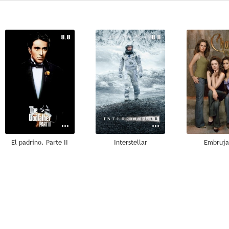
8.8
8.8
El padrino. Parte II
Interstellar
Embruja
8.4
8.4