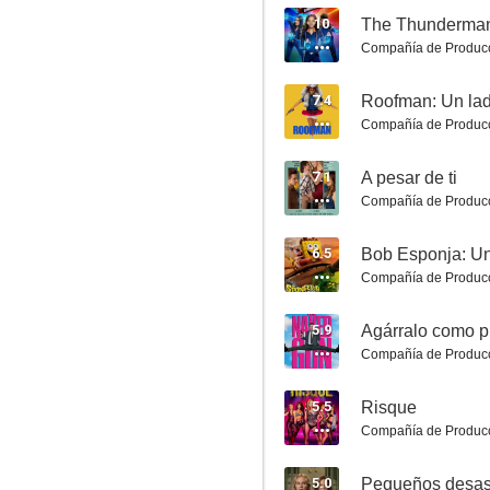
10
The Thunderman
Compañía de Produc
7.4
Roofman: Un lad
Compañía de Produc
Rocketman
7.1
A pesar de ti
7.7
Compañía de Produc
6.5
Bob Esponja: Un
Compañía de Produc
5.9
Agárralo como 
Compañía de Produc
5.5
Risque
Fuga de Alcatraz
Compañía de Produc
7.7
5.0
Pequeños desas