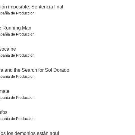
ión imposible: Sentencia final
pañía de Produccion
e Running Man
pañía de Produccion
 Bones
Justin Bieber: Never Say Never
Ghost. Más allá del amor
vocaine
7.7
7.7
7.7
pañía de Produccion
a and the Search for Sol Dorado
pañía de Produccion
mate
pañía de Produccion
ufos
ó su hora
La llegada
El curioso caso de Benjamin Button
pañía de Produccion
7.7
7.7
7.7
os los demonios están aquí