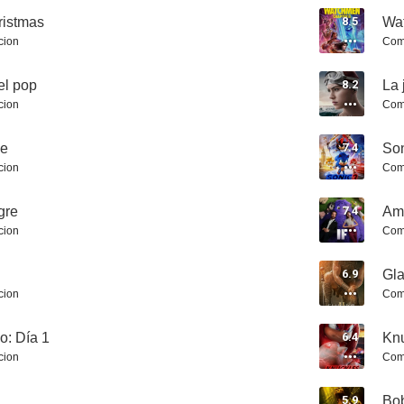
ristmas
8.5
Wat
cion
Com
el pop
8.2
La 
cion
Com
ne
7.4
Son
El juego de la sospecha (Cluedo)
Scream VI
Un lugar tra
cion
Com
7.6
7.5
gre
7.4
Ami
cion
Com
6.9
Gla
cion
Com
o: Día 1
6.4
Kn
cion
Com
La familia Addams
Shooter: El tirador
5.9
Bob