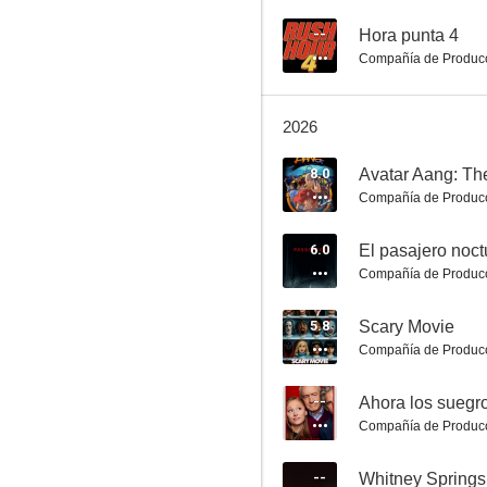
--
Hora punta 4
Compañía de Produc
Las dos caras de la verdad
2026
8.0
8.0
Avatar Aang: Th
Compañía de Produc
6.0
El pasajero noct
Compañía de Produc
5.8
Scary Movie
Compañía de Produc
El juicio de los 7 de Chicago
7.9
--
Ahora los suegro
Compañía de Produc
--
Whitney Springs