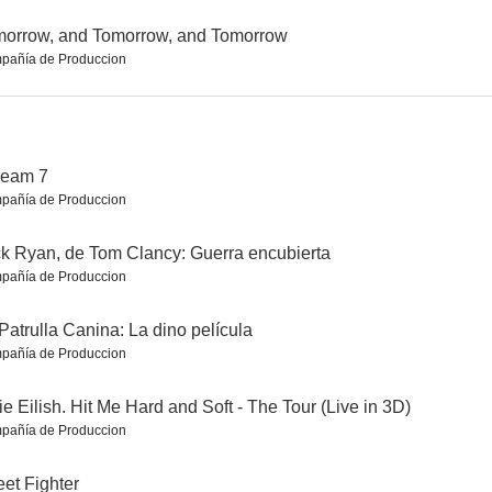
orrow, and Tomorrow, and Tomorrow
pañía de Produccion
discreta
Sabrina
Vértigo (De entre los muertos)
8.0
8.0
8.0
ream 7
pañía de Produccion
k Ryan, de Tom Clancy: Guerra encubierta
pañía de Produccion
Patrulla Canina: La dino película
pañía de Produccion
El hombre que mató a Liberty Valance
Indiana Jones y la última cruzada
Los intocables de Eliot Ness
7.9
7.9
7.8
lie Eilish. Hit Me Hard and Soft - The Tour (Live in 3D)
pañía de Produccion
eet Fighter