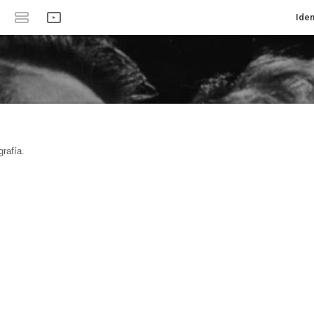
Iden
rafía.