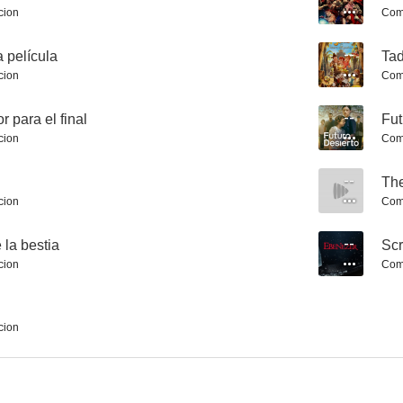
cion
Com
a película
--
Tad
cion
Com
13 Horas: Los soldados secretos de Bengasi
El lobo de Wall Street
Atrapa a un
 para el final
--
Fut
7.8
7.8
cion
Com
--
The
cion
Com
 la bestia
--
Scr
cion
Com
Chinatown
Misión imposible: Sentencia final
cion
7.8
7.8