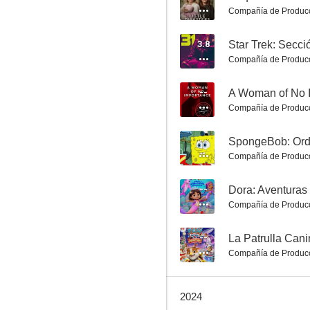
Compañía de Produc
3.8
Star Trek: Secci
Compañía de Produc
--
A Woman of No 
Compañía de Produc
The Fighter
7.7
--
SpongeBob: Ord
Compañía de Produc
--
Dora: Aventuras
Compañía de Produc
--
La Patrulla Can
Compañía de Produc
Watchmen
2024
7.6