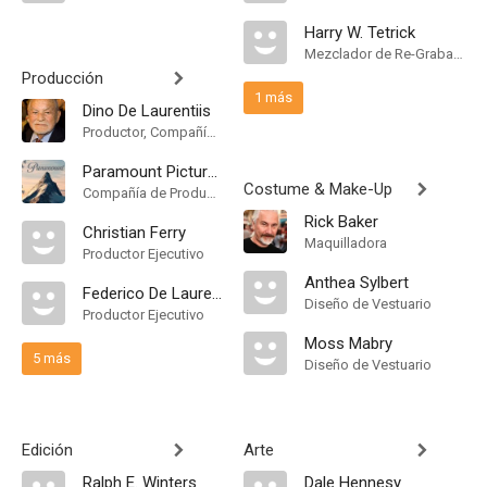
Harry W. Tetrick
Mezclador de Re-Grabación de Sonido
Producción
1 más
Dino De Laurentiis
Productor, Compañía de Produccion
Paramount Pictures
Costume & Make-Up
Compañía de Produccion
Rick Baker
Christian Ferry
Maquilladora
Productor Ejecutivo
Anthea Sylbert
Federico De Laurentiis
Diseño de Vestuario
Productor Ejecutivo
Moss Mabry
5 más
Diseño de Vestuario
Edición
Arte
Ralph E. Winters
Dale Hennesy