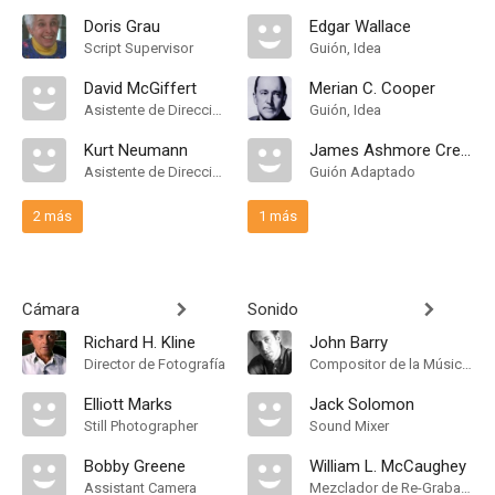
Doris Grau
Edgar Wallace
Script Supervisor
Guión, Idea
David McGiffert
Merian C. Cooper
Asistente de Dirección
Guión, Idea
Kurt Neumann
James Ashmore Creelman
Asistente de Dirección
Guión Adaptado
2 más
1 más
Cámara
Sonido
Richard H. Kline
John Barry
Director de Fotografía
Compositor de la Música Original
Elliott Marks
Jack Solomon
Still Photographer
Sound Mixer
Bobby Greene
William L. McCaughey
Assistant Camera
Mezclador de Re-Grabación de Sonido