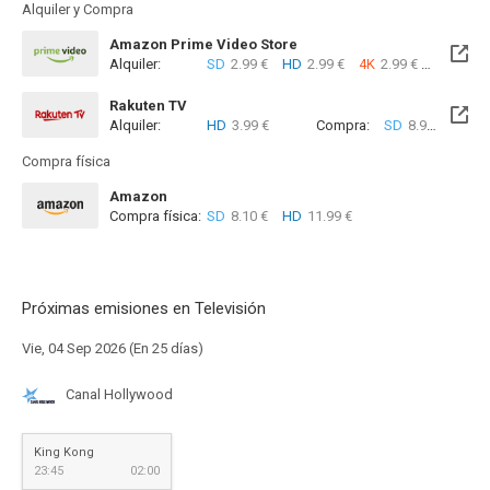
Alquiler y Compra
Amazon Prime Video Store
Alquiler:
SD
2.99 €
HD
2.99 €
4K
2.99 €
Com
Rakuten TV
Alquiler:
HD
3.99 €
Compra:
SD
8.99 €
HD
9
Compra física
Amazon
Compra física:
SD
8.10 €
HD
11.99 €
Próximas emisiones en Televisión
Vie, 04 Sep 2026 (En 25 días)
Canal Hollywood
King Kong
23:45
02:00