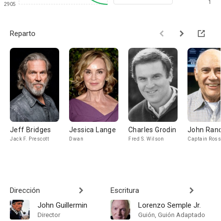
1
2905
Reparto
Jeff Bridges
Jessica Lange
Charles Grodin
John Ran
Jack F. Prescott
Dwan
Fred S. Wilson
Captain Ross
Dirección
Escritura
John Guillermin
Lorenzo Semple Jr.
Director
Guión, Guión Adaptado