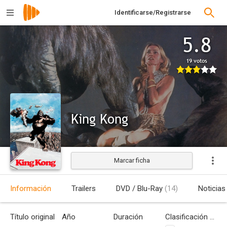
Identificarse/Registrarse
5.8
19 votos
King Kong
Marcar ficha
Estrenada
Información
Trailers
DVD / Blu-Ray
(14)
Noticias
Título original
Año
Duración
Clasificación por edades