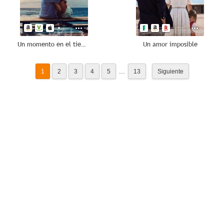
Un momento en el tiempo (Waves)
Un amor imposible
...
1
2
3
4
5
13
Siguiente