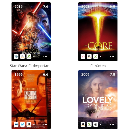
2015
7.6
2003
6.0
Star Wars: El despertar de la Fuerza
El núcleo
1996
6.6
2009
7.8