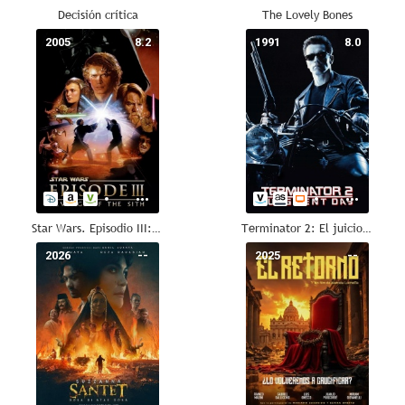
Decisión crítica
The Lovely Bones
2005
8.2
1991
8.0
Star Wars. Episodio III: La venganza de los Sith
Terminator 2: El juicio final
2026
--
2025
--