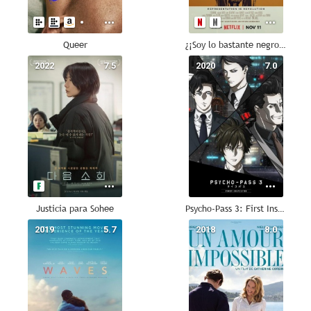
Queer
¿¡Soy lo bastante negro para ti!?
2022
7.5
2020
7.0
Justicia para Sohee
Psycho-Pass 3: First Inspector
2019
5.7
2018
8.0