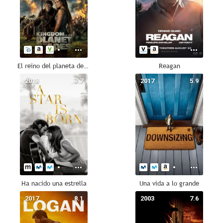
El reino del planeta de los simios
Reagan
2018
7.7
2017
5.9
Ha nacido una estrella
Una vida a lo grande
2017
8.1
2003
7.6