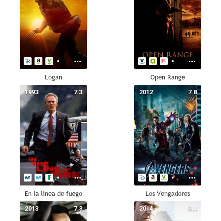
Logan
Open Range
1993
7.3
2012
7.8
En la línea de fuego
Los Vengadores
2013
7.3
2014
6.4