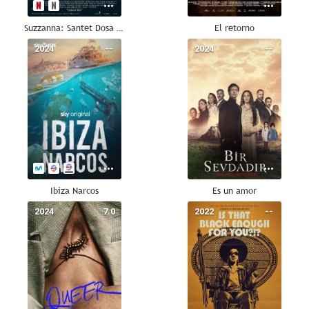
Suzzanna: Santet Dosa di Atas Dosa
El retorno
2024
--
2024
--
Ibiza Narcos
Es un amor
2024
7.0
2022
--