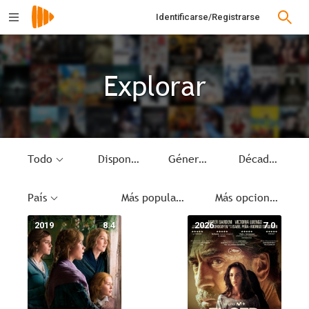
Identificarse/Registrarse
Explorar
Todo
Disponible
Género
Década
País
Más populares
Más opciones
2019
8.4
2026
7.0