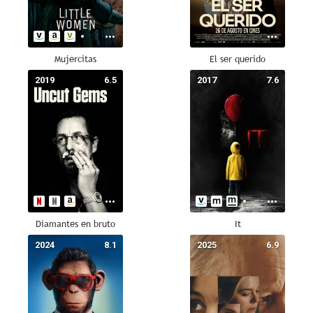
Mujercitas
El ser querido
2019
6.5
2017
7.6
Diamantes en bruto
It
2024
8.1
2025
6.9