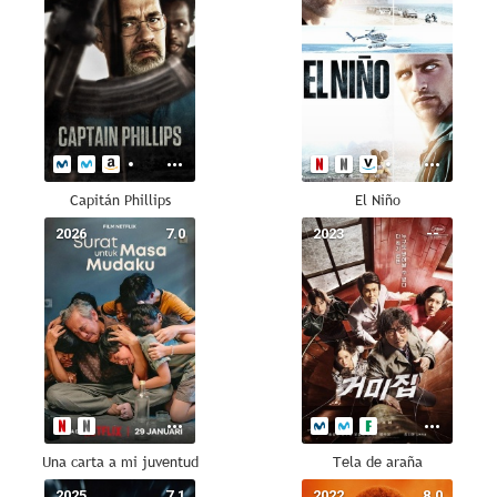
Capitán Phillips
El Niño
2026
7.0
2023
--
Una carta a mi juventud
Tela de araña
2025
7.1
2022
8.0