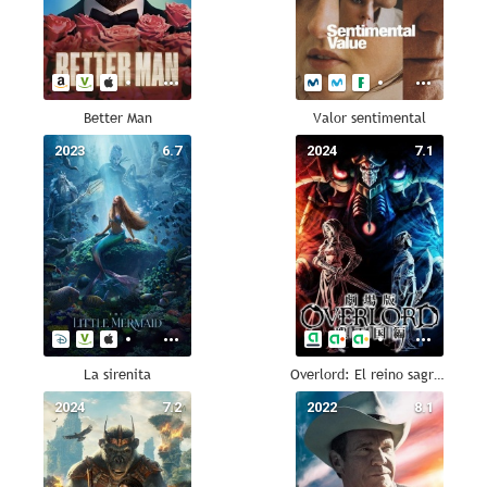
Better Man
Valor sentimental
2023
6.7
2024
7.1
La sirenita
Overlord: El reino sagrado
2024
7.2
2022
8.1