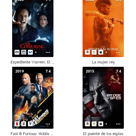
Expediente Warren: El último rito
La mujer rey
2019
7.4
2015
7.4
Fast & Furious: Hobbs & Shaw
El puente de los espías