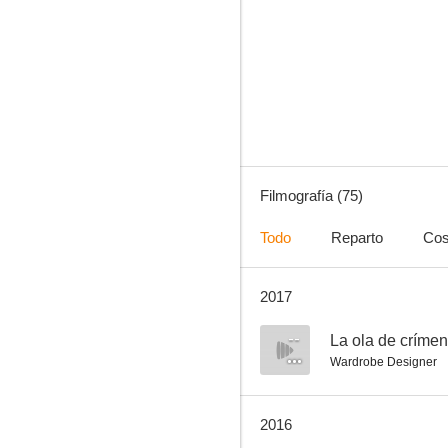
La mala semilla
7.3
Filmografía (75)
Todo
Reparto
Cos
2017
Rebelión a bordo
7.0
--
La ola de críme
Wardrobe Designer
2016