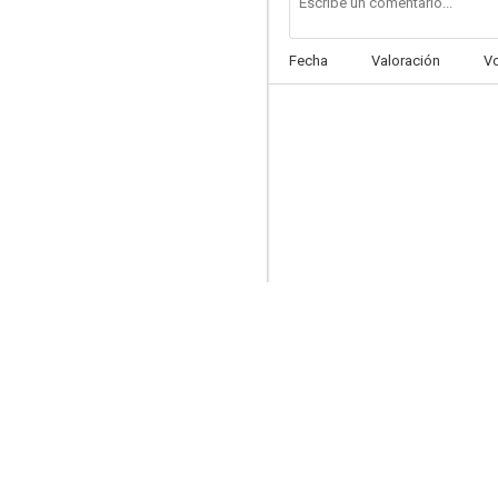
Fecha
Valoración
V
El mensajero del miedo
6.0
Las mariposas son libres
6.0