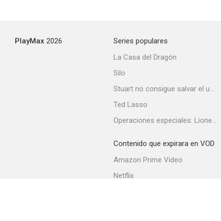
El precio de una cabeza
PlayMax
2026
Series populares
--
La Casa del Dragón
Silo
Stuart no consigue salvar el universo
Ted Lasso
Operaciones especiales: Lioness
Contenido que expirara en VOD
Encrucijada mortal
Amazon Prime Video
--
Netflix
Filmin
Movistar+