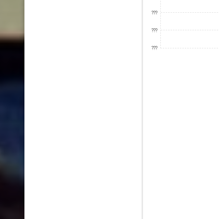
???
???
???