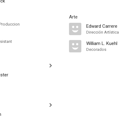
eck
Arte
Produccion
Edward Carrere
Dirección Artística
sistant
William L. Kuehl
Decorados
ster
m