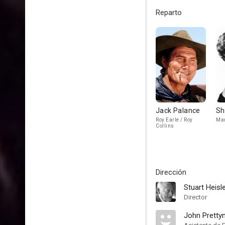
Reparto
Jack Palance
Sh
Roy Earle / Roy
Mar
Collins
Dirección
Stuart Heisl
Director
John Prett