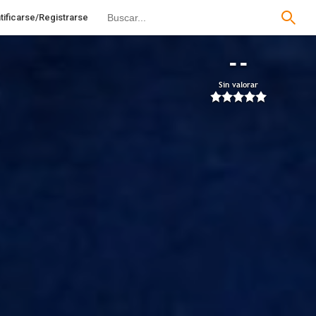
tificarse/Registrarse
--
Sin valorar