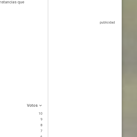
unstancias que
Votos
10
9
8
7
6