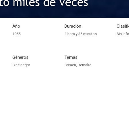
o miles de veces
Año
Duración
Clasif
1955
1 hora y 35 minutos
Sin inf
Géneros
Temas
Cine negro
Crimen
,
Remake