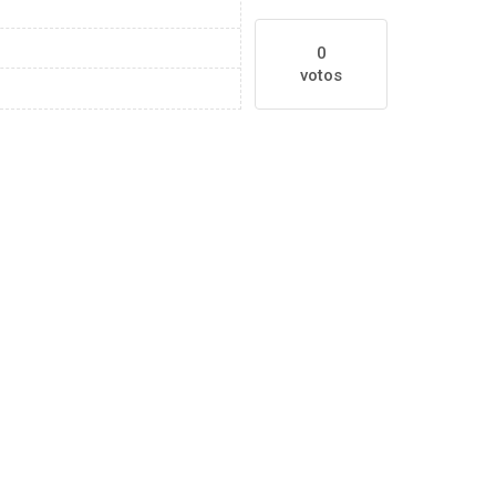
0
votos