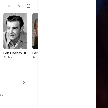
Lon Chaney Jr.
Earl Holliman
Perry Lopez
Richard
Davalos
Big Mac
Red
Louis Mendoza
Lon Preisser
ela