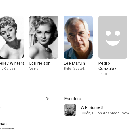
elley Winters
Lori Nelson
Lee Marvin
Pedro
Gonzalez
ie Garson
Velma
Babe Kossuck
Gonzalez
Chico
Escritura
er
W.R. Burnett
Guión, Guión Adaptado, Nov
yman