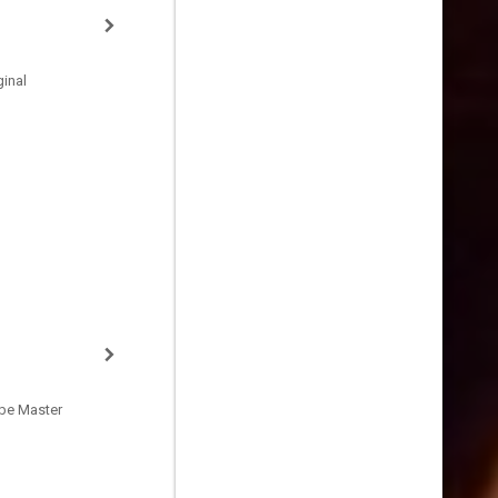
inal
be Master