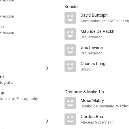
Dirección
Sonido
David Buttolph
Dirección
Compositor de la Música Orig
en
Maurice De Packh
Dirección
Orquestador
Gus Levene
Orquestador
Charles Lang
Sound
rd
tografía
Costume & Make-Up
Par
irector of Photography
Moss Mabry
Diseño de Vestuario, Wardro
Gordon Bau
Makeup Supervisor