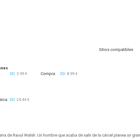
Sitios compatibles
unes
SD
3.99 €
Compra:
SD
8.99 €
sica:
SD
24.44 €
erra de Raoul Walsh. Un hombre que acaba de salir de la cárcel planea un gran 