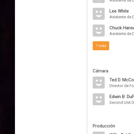
Asistente de 
Lee White
Asistente de 
Chuck Hans
Asistente de 
1 más
Cámara
Ted D. McCo
Director de Fo
Edwin B. Du
Second Unit D
Producción