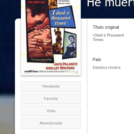
He muert
Título original
I Died a Thousand
Times
País
Estados Unidos
Pendiente
Favorita
Vista
Abandonada