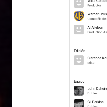
Willis Goldb
Productor
Warner Bros
Compañía de 
Al Alleborn
Production As
Edición
Clarence Kol
Editor
Equipo
John Dahei
Dobles
Gil Perkins
Dobles