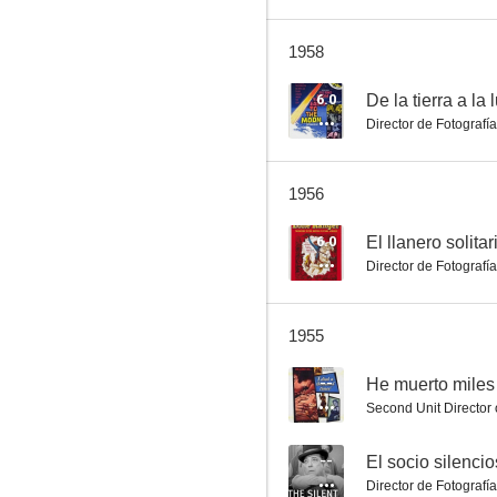
1958
El redentor
6.0
De la tierra a la 
Director de Fotografía
--
1956
6.0
El llanero solitar
Director de Fotografía
1955
It's Always Sunday
--
He muerto miles
--
Second Unit Director
--
El socio silenci
Director de Fotografía