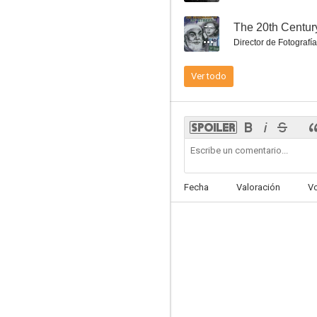
--
The 20th Centur
Director de Fotografía
Ver todo
El socio silencioso
--
Fecha
Valoración
V
Target Zero
--