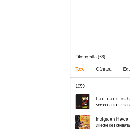
La cima de los héroes
6.0
Filmografía (66)
Todo
Cámara
Equ
1959
El llanero solitario
--
6.4
La cima de los 
Second Unit Director
--
Intriga en Hawai
Director de Fotografía