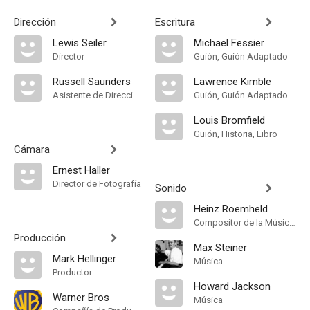
Dirección
Escritura
Lewis Seiler
Michael Fessier
Director
Guión, Guión Adaptado
Russell Saunders
Lawrence Kimble
Asistente de Dirección
Guión, Guión Adaptado
Louis Bromfield
Guión, Historia, Libro
Cámara
Ernest Haller
Director de Fotografía
Sonido
Heinz Roemheld
Compositor de la Música Original
Producción
Max Steiner
Mark Hellinger
Música
Productor
Howard Jackson
Warner Bros
Música