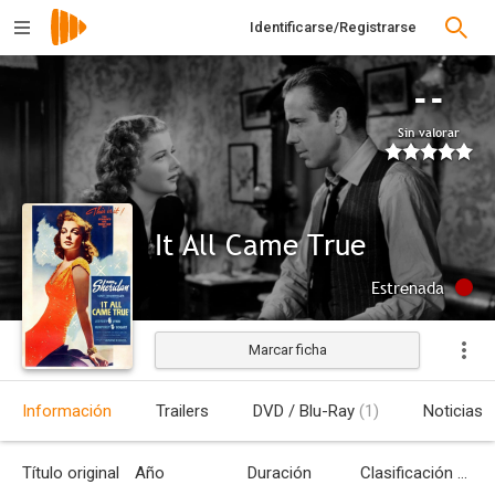
Identificarse/Registrarse
--
Sin valorar
It All Came True
Estrenada
Marcar ficha
Información
Trailers
DVD / Blu-Ray
(1)
Noticias
Título original
Año
Duración
Clasificación por edades