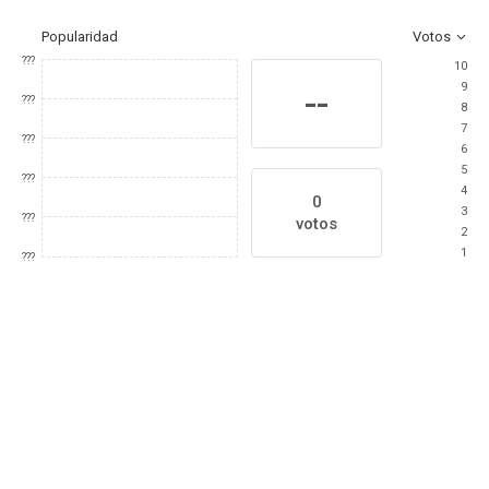
Popularidad
Votos
???
10
9
--
???
8
7
???
6
5
???
4
0
3
???
votos
2
1
???