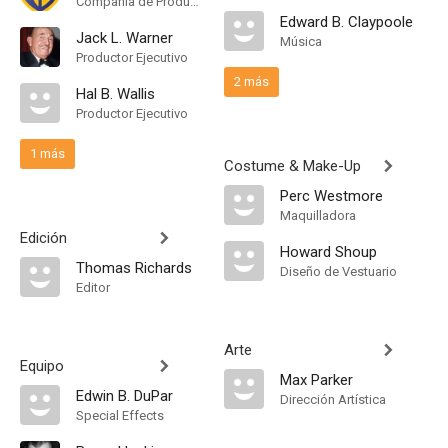
Compañía de Produccion
Edward B. Claypoole
Jack L. Warner
Música
Productor Ejecutivo
2 más
Hal B. Wallis
Productor Ejecutivo
1 más
Costume & Make-Up
Perc Westmore
Maquilladora
Edición
Howard Shoup
Thomas Richards
Diseño de Vestuario
Editor
Arte
Equipo
Max Parker
Edwin B. DuPar
Dirección Artística
Special Effects