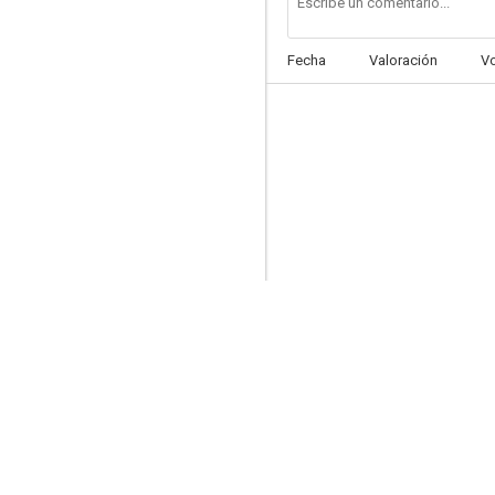
Fecha
Valoración
V
Rise and Shine
--
La pasión ciega
--