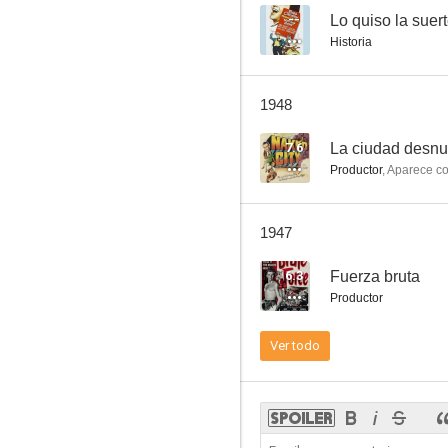
--
Lo quiso la suert
Historia
Swell Guy
1948
--
7.6
La ciudad desn
Productor
,
Aparece c
1947
6.3
Fuerza bruta
Productor
Entre dos mundos
Ver todo
--