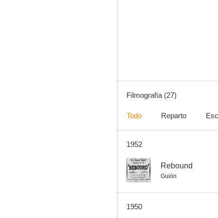
Marea de luna
--
Filmografía (27)
Todo
Reparto
Esc
1952
Rebound
--
--
Rebound
Guión
1950