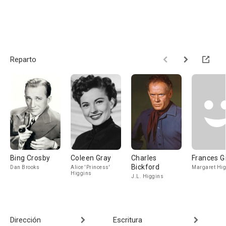
Reparto
Bing Crosby
Coleen Gray
Charles
Frances G
Bickford
Dan Brooks
Alice 'Princess'
Margaret Hi
Higgins
J.L. Higgins
Dirección
Escritura