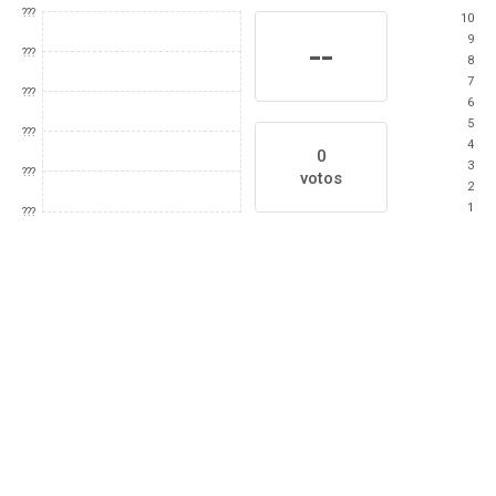
???
10
9
--
???
8
7
???
6
5
???
4
0
3
???
votos
2
1
???