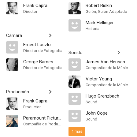
Frank Capra
Robert Riskin
Director
Guión, Guión Adaptado
Mark Hellinger
Historia
Cámara
Ernest Laszlo
Director de Fotografía
Sonido
George Barnes
James Van Heusen
Director de Fotografía
Compositor de la Música Original
Victor Young
Compositor de la Música Original
Producción
Hugo Grenzbach
Frank Capra
Sound
Productor
John Cope
Paramount Pictures
Sound
Compañía de Produccion
1 más