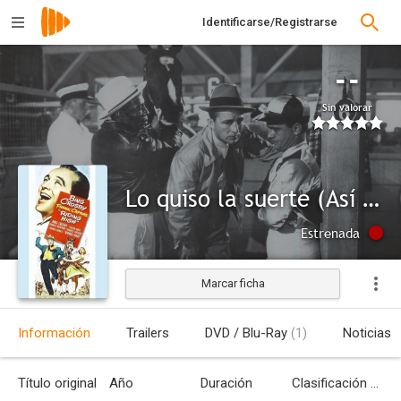
Identificarse/Registrarse
--
Sin valorar
Lo quiso la suerte (Así lo quiso la suerte)
Estrenada
Marcar ficha
Información
Trailers
DVD / Blu-Ray
(1)
Noticias
Título original
Año
Duración
Clasificación por edades