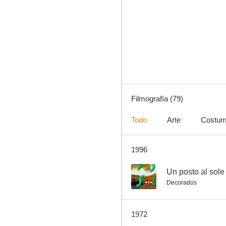
La heredera
8.0
Filmografía (79)
Todo
Arte
Costum
1996
Los perros de mi mujer
7.9
--
Un posto al sole
Decorados
1972