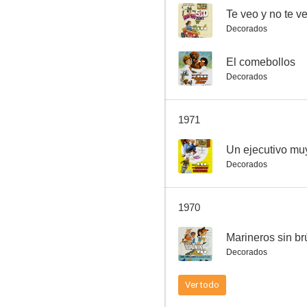
5.0
Te veo y no te v
Decorados
Raíces profundas
--
El comebollos
Decorados
7.5
1971
--
Un ejecutivo m
Decorados
1970
Pollyanna
--
Marineros sin br
7.3
Decorados
Ver todo