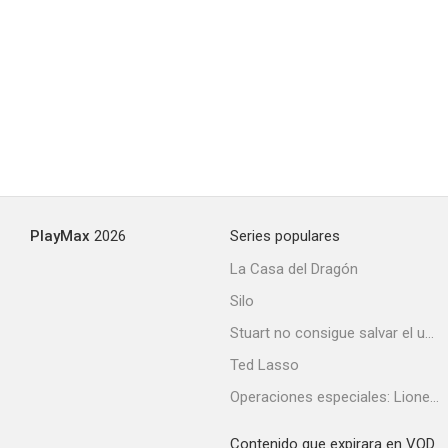
El rey del Oeste
--
PlayMax
2026
Series populares
La Casa del Dragón
Silo
Nunca la olvidaré
Stuart no consigue salvar el universo
--
Ted Lasso
Operaciones especiales: Lioness
Contenido que expirara en VOD