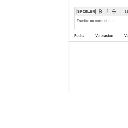
Tú a Boston y yo a California
Fecha
Valoración
V
6.8
Pero... ¿quién mató a Harry?
6.5