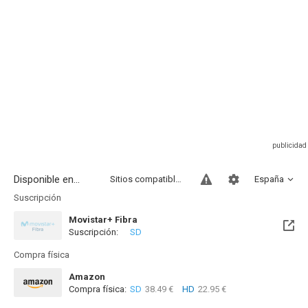
Disponible en...
Sitios compatibles
España
Suscripción
Movistar+ Fibra
Suscripción:
SD
Próximamente. A partir del Sab, 15 Ago 2026 (En 8 días)
Compra física
Amazon
Compra física:
SD
38.49 €
HD
22.95 €