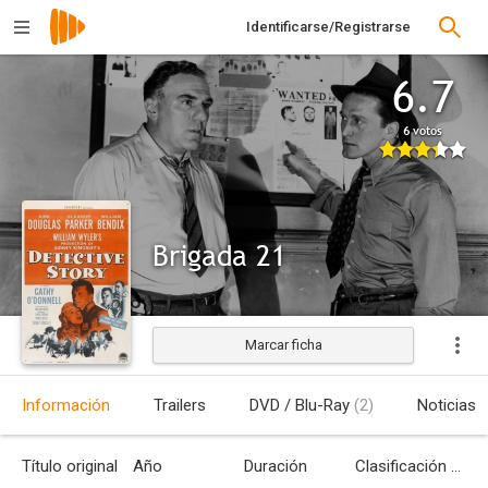
Identificarse/Registrarse
6.7
6 votos
Brigada 21
Marcar ficha
Estrenada
Información
Trailers
DVD / Blu-Ray
(2)
Noticias
Título original
Año
Duración
Clasificación por edades