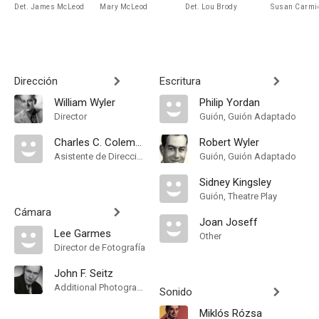
Det. James McLeod
Mary McLeod
Det. Lou Brody
Susan Carmi
Dirección
Escritura
William Wyler
Philip Yordan
Director
Guión, Guión Adaptado
Charles C. Coleman
Robert Wyler
Asistente de Dirección
Guión, Guión Adaptado
Sidney Kingsley
Guión, Theatre Play
Cámara
Joan Joseff
Lee Garmes
Other
Director de Fotografía
John F. Seitz
Additional Photography
Sonido
Miklós Rózsa