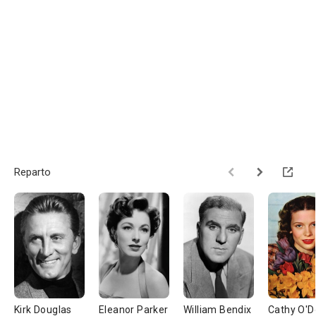
Reparto
Kirk Douglas
Eleanor Parker
William Bendix
Cathy O'D