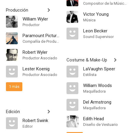
Compositor de la Música Original, Música
Producción
Victor Young
William Wyler
Música
Productor
Leon Becker
Paramount Pictures
Sound Supervisor
Compañía de Produccion
Robert Wyler
Productor Asociado
Costume & Make-Up
Lester Koenig
LaVaughn Speer
Productor Asociado
Estilista
William Woods
1 más
Maquilladora
Del Armstrong
Maquilladora
Edición
Edith Head
Robert Swink
Diseño de Vestuario
Editor