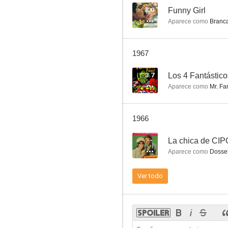
8.0
Funny Girl
Aparece como
Branc
Perdidos en el espacio
1967
7.4
3.7
Los 4 Fantástico
Aparece como
Mr. Fan
1966
--
La chica de CI
Aparece como
Dosset
Tú y yo
Ver todo
6.7