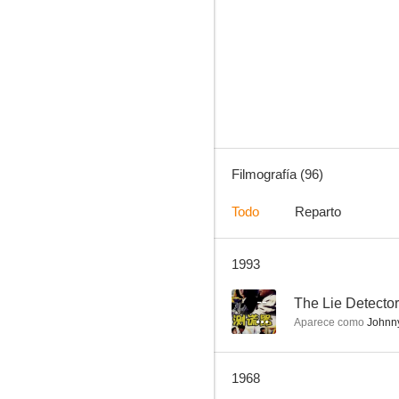
Cuero crudo
9.0
Filmografía (96)
Todo
Reparto
1993
Bonanza
7.8
--
The Lie Detector
Aparece como
Johnn
1968