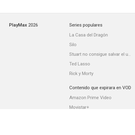
Private Secretary
PlayMax
2026
Series populares
--
La Casa del Dragón
Silo
Stuart no consigue salvar el universo
Ted Lasso
Rick y Morty
Contenido que expirara en VOD
El hijo de Alí Babá
Amazon Prime Video
--
Movistar+
Netflix
Filmin