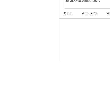
Fecha
Valoración
V
Brigada 21
6.0
Las joyas de la familia
4.5