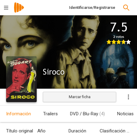
Identificarse/Registrarse
7.5
2 votos
Siroco
Marcar ficha
Estrenada
Información
Trailers
DVD / Blu-Ray
(4)
Noticias
Título original
Año
Duración
Clasificación por edades