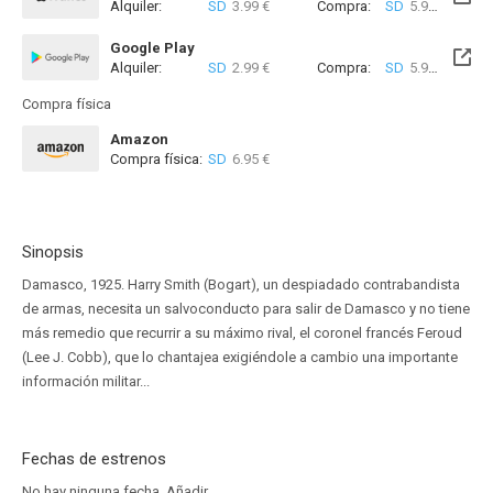
Alquiler:
SD
3.99 €
Compra:
SD
5.99 €
Google Play
Alquiler:
SD
2.99 €
Compra:
SD
5.99 €
Compra física
Amazon
Compra física:
SD
6.95 €
Sinopsis
Damasco, 1925. Harry Smith (Bogart), un despiadado contrabandista
de armas, necesita un salvoconducto para salir de Damasco y no tiene
más remedio que recurrir a su máximo rival, el coronel francés Feroud
(Lee J. Cobb), que lo chantajea exigiéndole a cambio una importante
información militar...
Fechas de estrenos
No hay ninguna fecha.
Añadir