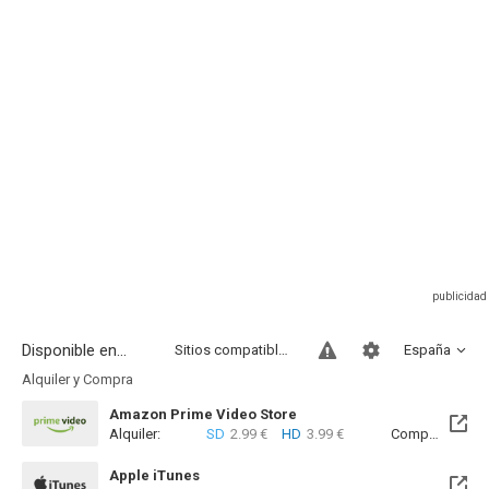
Disponible en...
Sitios compatibles
España
Alquiler y Compra
Amazon Prime Video Store
Alquiler:
SD
2.99 €
HD
3.99 €
Compra:
SD
7
Apple iTunes