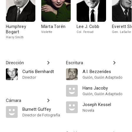
Humphrey
Märta Torén
Lee J. Cobb
Everett S
Bogart
Violette
Col. Feroud
Gen. LaSalle
Harry Smith
Dirección
Escritura
Curtis Bernhardt
A.I. Bezzerides
Director
Guión, Guión Adaptado
Hans Jacoby
Guión, Guión Adaptado
Cámara
Joseph Kessel
Burnett Guffey
Novela
Director de Fotografía