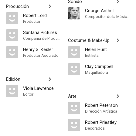
Sonido
Producción
George Antheil
Robert Lord
Compositor de la Música Original
Productor
Santana Pictures Corporation
Compañía de Produccion
Costume & Make-Up
Henry S. Kesler
Helen Hunt
Productor Asociado
Estilista
Clay Campbell
Maquilladora
Edición
Viola Lawrence
Editor
Arte
Robert Peterson
Dirección Artística
Robert Priestley
Decorados