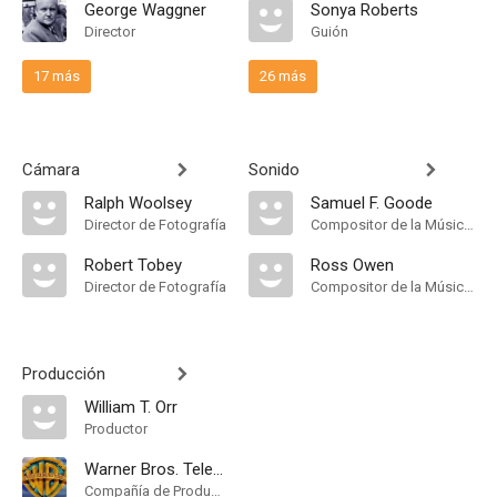
George Waggner
Sonya Roberts
Director
Guión
17 más
26 más
Cámara
Sonido
Ralph Woolsey
Samuel F. Goode
Director de Fotografía
Compositor de la Música Original
Robert Tobey
Ross Owen
Director de Fotografía
Compositor de la Música Original
Producción
William T. Orr
Productor
Warner Bros. Television
Compañía de Produccion