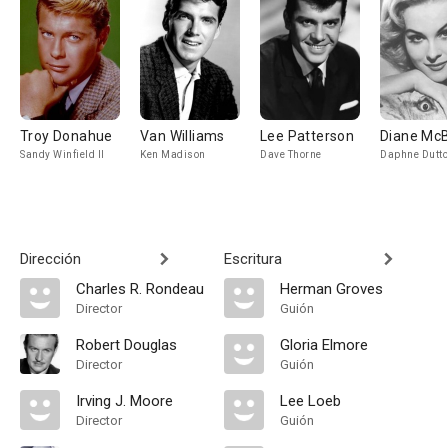
Troy Donahue
Van Williams
Lee Patterson
Diane Mc
Sandy Winfield II
Ken Madison
Dave Thorne
Daphne Dutt
Dirección
Escritura
Charles R. Rondeau
Herman Groves
Director
Guión
Robert Douglas
Gloria Elmore
Director
Guión
Irving J. Moore
Lee Loeb
Director
Guión