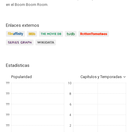
en el Boom Boom Room.
Enlaces externos
Estadísticas
Popularidad
Capítulos y Temporadas
???
10
???
8
???
6
???
4
???
2