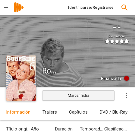
Identificarse/Registrarse
--
Sin valorar
Rompeolas
Finalizada
Marcar ficha
Información
Trailers
Capítulos
DVD / Blu-Ray
Título original
Año
Duración
Temporadas
Clasificación por edades