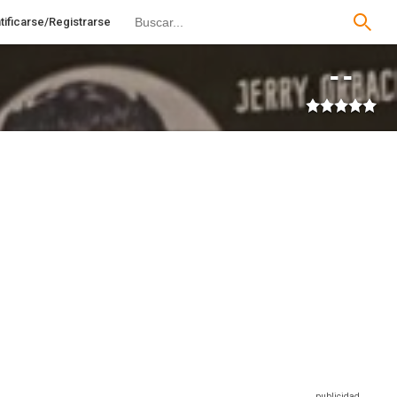
tificarse/Registrarse
--