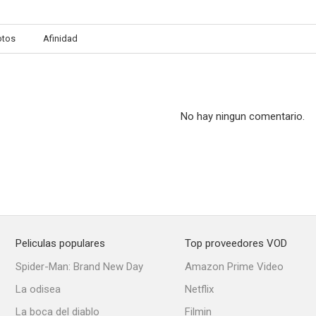
otos
Afinidad
El fugitivo
Dulce pájaro de juventud
Póquer de 
6.0
6.0
No hay ningun comentario.
Peliculas populares
Top proveedores VOD
Gritos en la noche (Noches de terror)
Luchando con el corazón
Llueve sobre 
Spider-Man: Brand New Day
Amazon Prime Video
5.3
5.1
La odisea
Netflix
La boca del diablo
Filmin