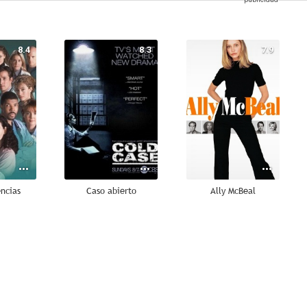
8.4
8.3
7.9
ncias
Caso abierto
Ally McBeal
10
10
10