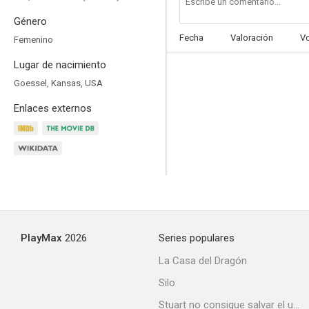
Género
Fecha
Valoración
V
Femenino
Lugar de nacimiento
Si las paredes hablasen
Goessel, Kansas, USA
6.0
Enlaces externos
PlayMax
2026
Series populares
Open Window
La Casa del Dragón
5.5
Silo
Stuart no consigue salvar el universo