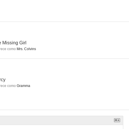
 muerte
La vida privada de Pippa Lee
Clan Ya-Ya
7.0
6.7
6.7
 Missing Girl
rece como
Mrs. Colvins
rcy
rece como
Gramma
édico
El rey del mando
Diabólicas
6.3
6.3
6.1