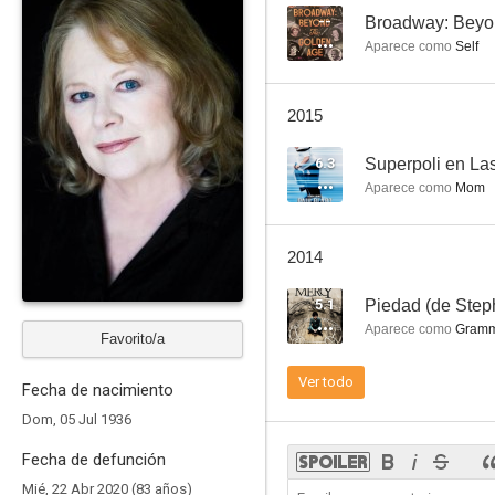
--
Broadway: Beyo
Aparece como
Self
Más allá del límite
2015
7.0
6.3
Superpoli en La
Aparece como
Mom
2014
5.1
Piedad (de Step
Aparece como
Gram
Favorito/a
Decisión acertada
Ver todo
Fecha de nacimiento
6.7
Dom, 05 Jul 1936
Fecha de defunción
Mié, 22 Abr 2020 (83 años)