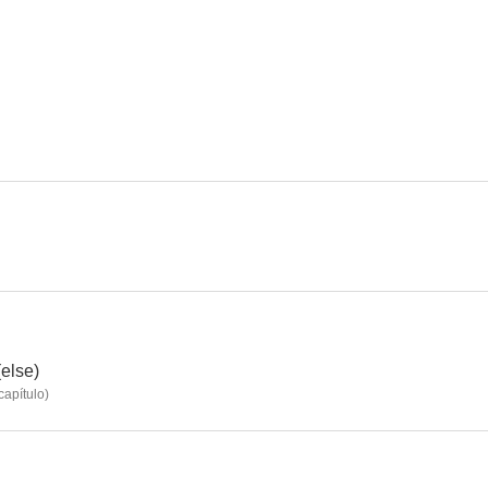
Superpoli en Las Vegas
Superpoli de centro comercial
Cybil
8.2
7.9
The Unit
El enigma se llama Juggernaut
Treinta y 
7.5
7.5
else)
capítulo
)