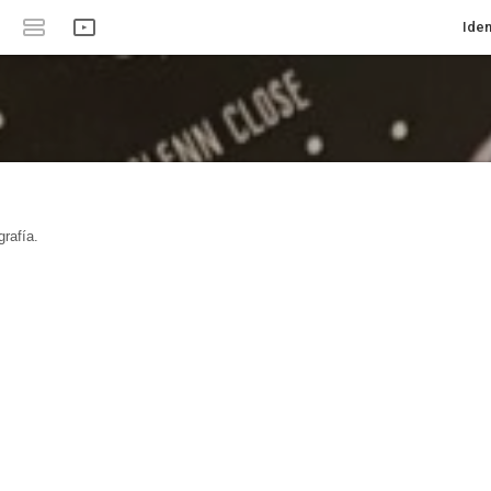
Iden
rafía.