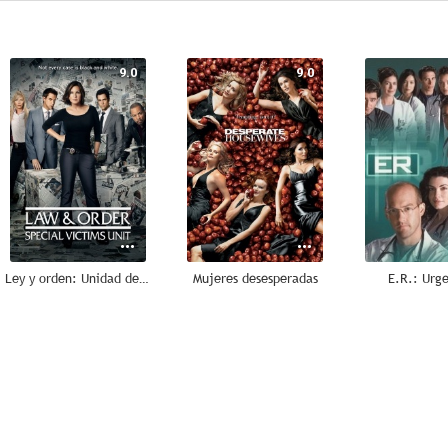
9.0
9.0
Ley y orden: Unidad de Víctimas Especiales
Mujeres desesperadas
E.R.: Urge
6.3
6.1