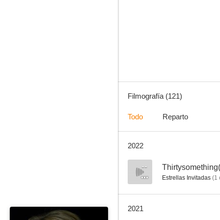
Mejor... imposible
9.0
Filmografía (121)
Todo
Reparto
2022
Our Idiot Brother
7.7
--
Thirtysomething(
Estrellas Invitadas
(
1
2021