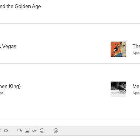
nd the Golden Age
Haz caso a tu corazón
Las calles de San Francisco
Divina de la
7.0
7.0
s Vegas
--
The
Apa
hen King)
--
Me
ma
Apa
El caso McMartin
La ley de Los Ángeles
Centro m
6.5
6.5