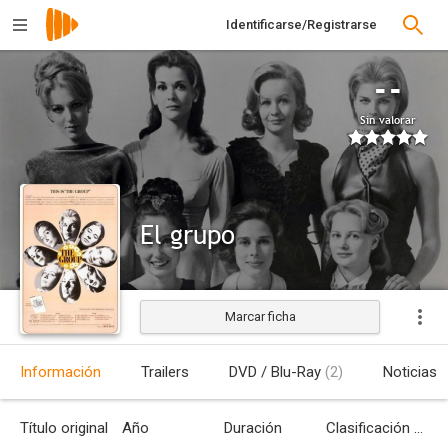
Identificarse/Registrarse
--
Sin valorar
El grupo
Marcar ficha
Estrenada
Información
Trailers
DVD / Blu-Ray
(2)
Noticias
Título original
Año
Duración
Clasificación por edades