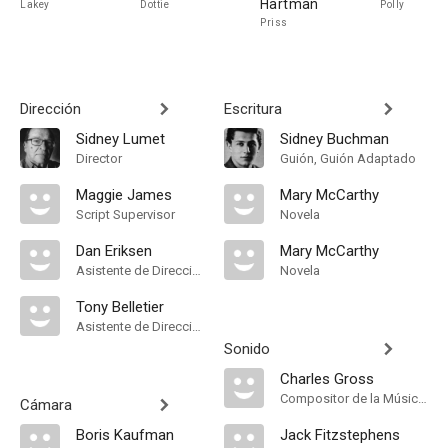
Hartman
Lakey
Dottie
Polly
Priss
Dirección
Escritura
Sidney Lumet
Sidney Buchman
Director
Guión, Guión Adaptado
Maggie James
Mary McCarthy
Script Supervisor
Novela
Dan Eriksen
Mary McCarthy
Asistente de Dirección
Novela
Tony Belletier
Asistente de Dirección
Sonido
Charles Gross
Compositor de la Música Original
Cámara
Boris Kaufman
Jack Fitzstephens