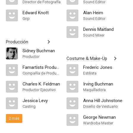
Director de Fotografía
Sound Editor
Edward Knott
Alan Heim
Grip
Sound Editor
Dennis Maitland
Sound Mixer
Producción
Sidney Buchman
Productor
Costume & Make-Up
Famartists Productions S.A
Frederic Jones
Compañía de Produccion
Estilista
Charles K. Feldman
Irving Buchman
Productor Ejecutivo
Maquilladora
Jessica Levy
Anna Hill Johnstone
Casting
Diseño de Vestuario
George Newman
2 más
Wardrobe Master