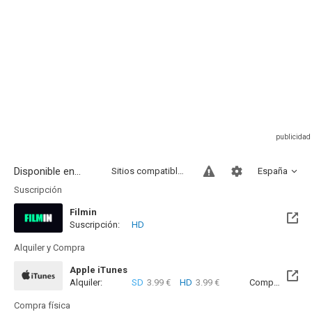
Disponible en...
Sitios compatibles
España
Suscripción
Filmin
Suscripción:
HD
Disponible hasta el Mié, 07 Oct 2026 (Queda 1 mes)
Alquiler y Compra
Apple iTunes
Alquiler:
SD
3.99 €
HD
3.99 €
Compra:
SD
6
Compra física