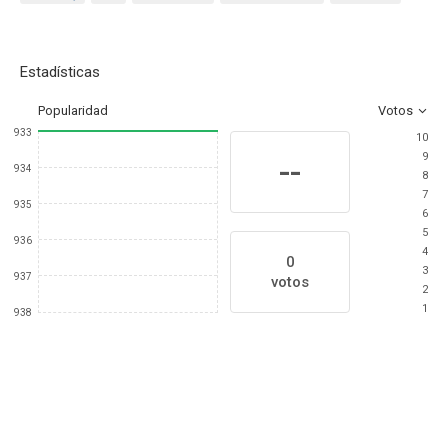
Estadísticas
Popularidad
Votos
933
10
9
--
934
8
7
935
6
5
936
4
0
3
937
votos
2
1
938