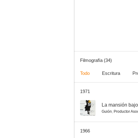
Cleopatra
6.6
Filmografía (34)
Todo
Escritura
Pr
1971
Horizontes perdidos
--
5.7
La mansión bajo
Guión
,
Productor Aso
1966