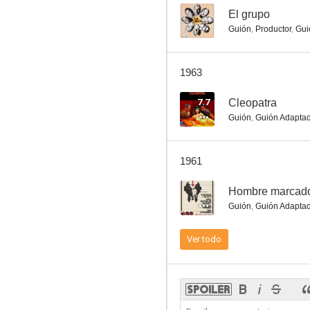
--
El grupo
Guión
,
Productor
,
Gui
El grupo
1963
--
7.7
Cleopatra
Guión
,
Guión Adapta
1961
--
Hombre marcad
Guión
,
Guión Adapta
Jolson Sings Again
Ver todo
--