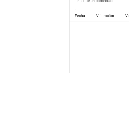
Fecha
Valoración
V
Locamente enamorada
--
Pasión de libertad
--