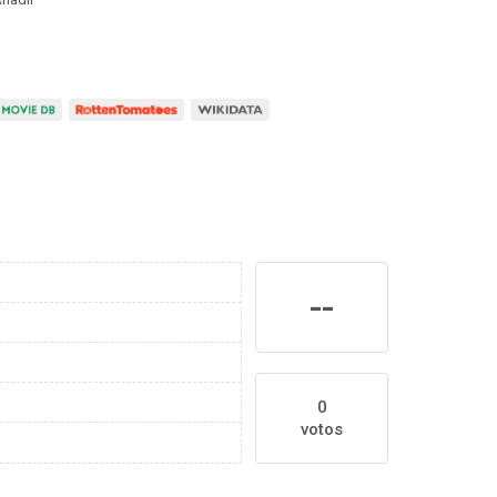
--
0
votos