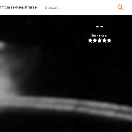
tificarse/Registrarse
--
Sin valorar