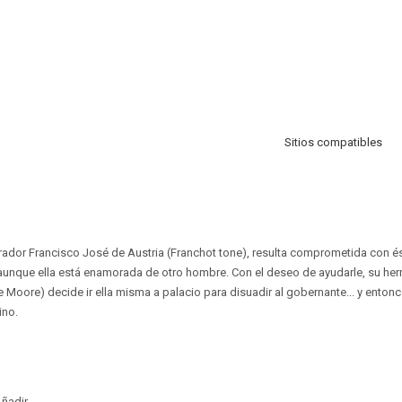
Sitios compatibles
ador Francisco José de Austria (Franchot tone), resulta comprometida con ést
aunque ella está enamorada de otro hombre. Con el deseo de ayudarle, su her
ce Moore) decide ir ella misma a palacio para disuadir al gobernante... y ento
ino.
ñadir