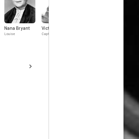
Nana Bryant
Victor Jory
Frieda Inescort
Thurston H
Louise
Capt. Palfi
Princess Helena
Major