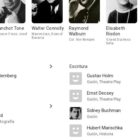
anchot Tone
Walter Connolly
Raymond
Elisabeth
Walburn
Risdon
eror Franz Josef
Maximilian, Duke of
Bavaria
Col. Von Kempen
Grand Duchess
Sofia
Escritura
ternberg
Gustav Holm
Guión, Theatre Play
Ernst Decsey
Guión, Theatre Play
Sidney Buchman
rd
Guión
tografía
Hubert Marischka
Guión, Historia