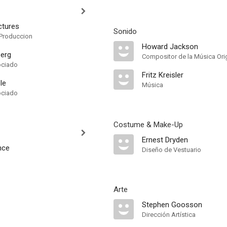
ctures
Sonido
Produccion
Howard Jackson
berg
Compositor de la Música Orig
ociado
Fritz Kreisler
le
Música
ociado
Costume & Make-Up
Ernest Dryden
nce
Diseño de Vestuario
Arte
Stephen Goosson
Dirección Artística