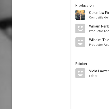
Producción
Columbia Pi
Compañía de 
William Perl
Productor As
Wilhelm Thie
Productor As
Edición
Viola Lawre
Editor