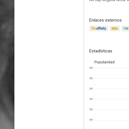
Enlaces externos
Estadísticas
Popularidad
???
???
???
???
???
???