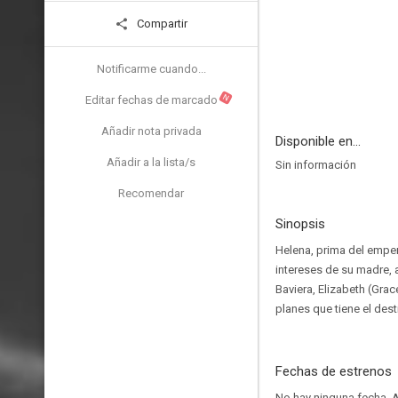
Compartir
Notificarme cuando...
N
Editar fechas de marcado
Añadir nota privada
Disponible en...
Añadir a la lista/s
Sin información
Recomendar
Sinopsis
Helena, prima del emper
intereses de su madre, 
Baviera, Elizabeth (Gra
planes que tiene el dest
Fechas de estrenos
No hay ninguna fecha.
A