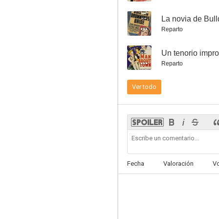
--
La novia de Bu
Reparto
--
Un tenorio impr
Un tenorio improvisado
Reparto
--
Ver todo
Fecha
Valoración
V
Detened a Bulldog Drummond
--