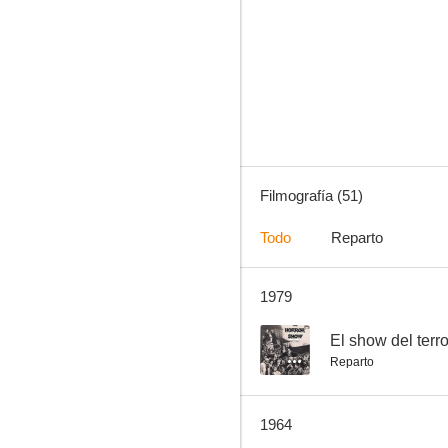
Una mujer difamada
--
Filmografía (51)
Todo
Reparto
1979
El show del terror
--
--
El show del terro
Reparto
1964