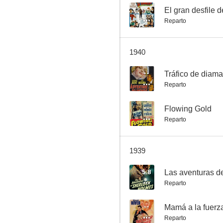
--
El gran desfile 
Reparto
Congo Maisie
1940
--
--
Tráfico de diam
Reparto
--
Flowing Gold
Reparto
1939
Es mi hombre
5.8
--
Reparto
--
Mamá a la fuerz
Reparto