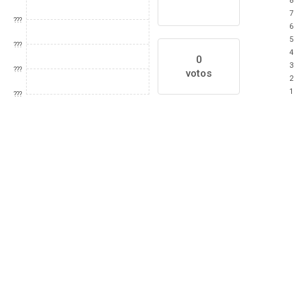
8
7
???
6
5
???
4
0
3
???
votos
2
1
???