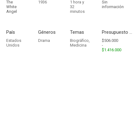
The
1936
1 hora y
Sin
White
32
información
Angel
minutos
País
Géneros
Temas
Presupuesto - Ingresos
Estados
Drama
Biográfico
,
$506.000
Unidos
Medicina
-
$1.416.000