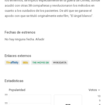
los enfermos; se implicó especialmente en la guerra de Crimea, donde
acudió con otras 38 compañeras y revolucionaron los métodos en
cuanto a los cuidados de los pacientes. De ahí que se ganase el
apodo con que se tituló originalmente este film, “El ángel blanco”.
Fechas de estrenos
No hay ninguna fecha.
Añadir
Enlaces externos
Estadísticas
Popularidad
Votos
???
10
9
--
???