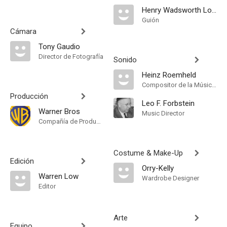
Henry Wadsworth Longfellow
Guión
Cámara
Tony Gaudio
Director de Fotografía
Sonido
Heinz Roemheld
Compositor de la Música Original
Producción
Leo F. Forbstein
Warner Bros
Music Director
Compañía de Produccion
Costume & Make-Up
Edición
Orry-Kelly
Warren Low
Wardrobe Designer
Editor
Arte
Equipo