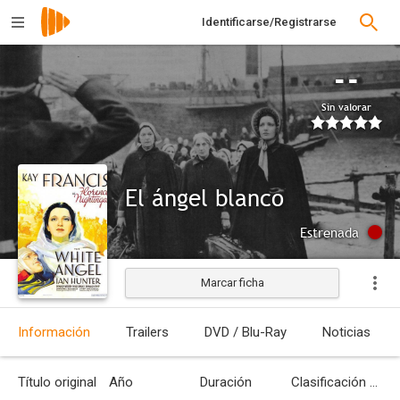
Identificarse/Registrarse
--
Sin valorar
El ángel blanco
Estrenada
Marcar ficha
Información
Trailers
DVD / Blu-Ray
Noticias
Título original
Año
Duración
Clasificación por edades