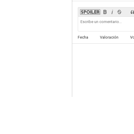
Sospecha
Fecha
Valoración
V
6.0
Vinieron las lluvias
5.8