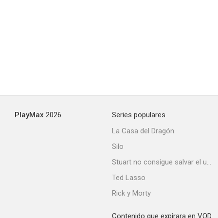
El ángel blanco
--
PlayMax
2026
Series populares
La Casa del Dragón
Silo
The Lady Is Willing
Stuart no consigue salvar el universo
--
Ted Lasso
Rick y Morty
Contenido que expirara en VOD