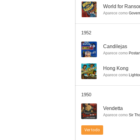
--
World for Rans
Aparece como
Govern
La feria de la vanidad
1952
6.4
7.9
Candilejas
Aparece como
Postan
--
Hong Kong
Aparece como
Lighto
1950
La carga de la Brigada Ligera
--
Vendetta
6.1
Aparece como
Sir Th
Ver todo