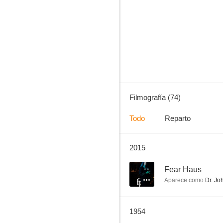
Candilejas
7.0
Filmografía (74)
Todo
Reparto
2015
El caso de los dedos cortados (Sherlock Holmes y la mujer de verde)
7.0
--
Fear Haus
Aparece como
Dr. Jo
1954