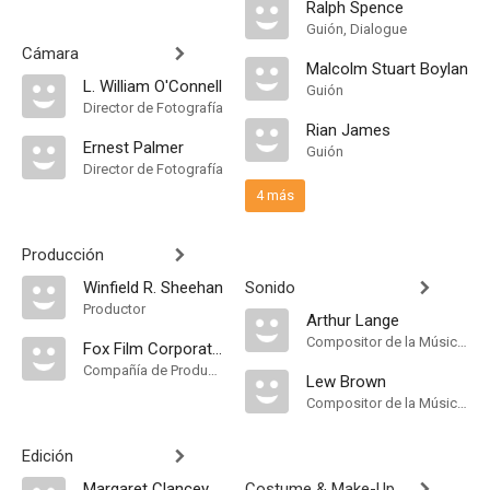
Ralph Spence
Guión, Dialogue
Cámara
Malcolm Stuart Boylan
L. William O'Connell
Guión
Director de Fotografía
Rian James
Ernest Palmer
Guión
Director de Fotografía
4 más
Producción
Winfield R. Sheehan
Sonido
Productor
Arthur Lange
Compositor de la Música Original
Fox Film Corporation
Compañía de Produccion
Lew Brown
Compositor de la Música Original
Edición
Margaret Clancey
Costume & Make-Up