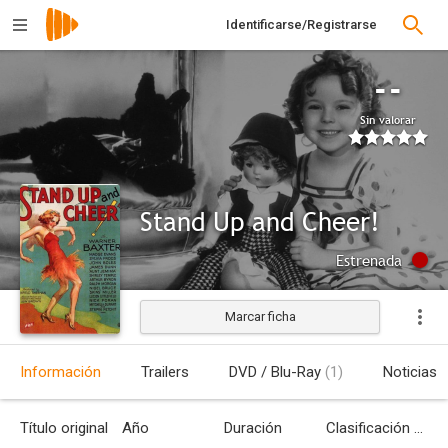
Identificarse/Registrarse
--
Sin valorar
Stand Up and Cheer!
Estrenada
Marcar ficha
Información
Trailers
DVD / Blu-Ray
(1)
Noticias
Título original
Año
Duración
Clasificación por edades