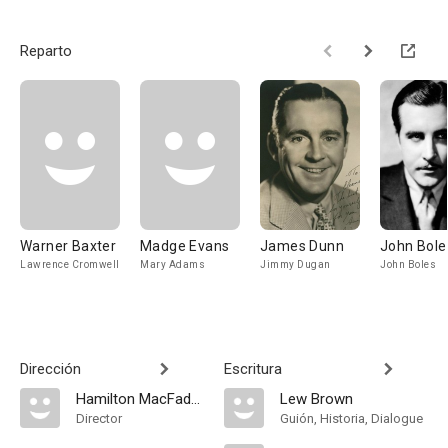
Reparto
Warner Baxter
Madge Evans
James Dunn
John Bole
Lawrence Cromwell
Mary Adams
Jimmy Dugan
John Boles
Dirección
Escritura
Hamilton MacFadden
Lew Brown
Director
Guión, Historia, Dialogue