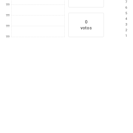
7
???
6
5
???
4
0
3
???
votos
2
1
???