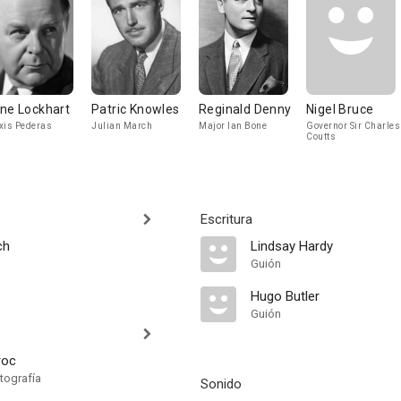
ne Lockhart
Patric Knowles
Reginald Denny
Nigel Bruce
xis Pederas
Julian March
Major Ian Bone
Governor Sir Charles
Coutts
Escritura
ch
Lindsay Hardy
Guión
Hugo Butler
Guión
roc
tografía
Sonido