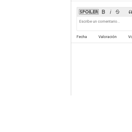
Vacaciones en el mar
Fecha
Valoración
V
7.0
¡Ataque!
6.5