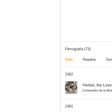
La tribu de los Brady
8.5
Filmografía (73)
Todo
Reparto
Son
1982
Una vez a la semana
7.8
--
Herbie, the Lov
Compositor de la Mús
1981