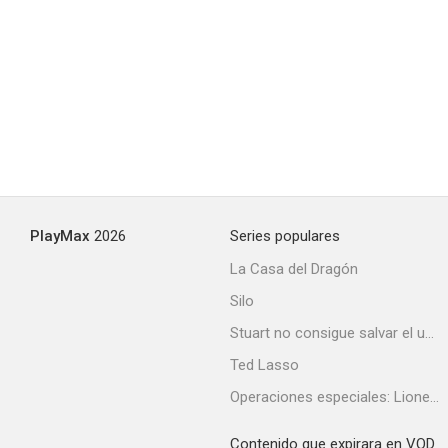
Gidget (TV Series)
--
PlayMax
2026
Series populares
La Casa del Dragón
Silo
Camas separadas
Stuart no consigue salvar el universo
--
Ted Lasso
Operaciones especiales: Lioness
Contenido que expirara en VOD