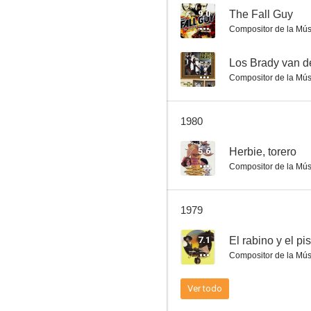
9.0
The Fall Guy
Compositor de la Mús
Mi bella genio
--
Los Brady van d
Compositor de la Mús
7.3
1980
5.6
Herbie, torero
Compositor de la Mús
1979
Pijama para dos
7.1
El rabino y el pi
7.2
Compositor de la Mús
Ver todo