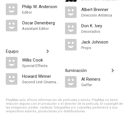
Philip W. Anderson
Albert Brenner
Editor
Dirección Artística
Oscar Denenberg
Don K. Ivey
Assistant Editor
Decorados
Jack Johnson
Props
Equipo
Willis Cook
Special Effects
Iluminación
Howard Winner
Al Reiners
Second Unit Cinematographer
Gaffer
PlayMax solo ofrece información de películas y series, PlayMax no tiene
relación alguna con el productor o el director de la película. El copyright de
las imágenes, póster, carátula, fotografías y/o cubiertas pertenece a sus
respectivos autores, productoras y/o distribuidoras.