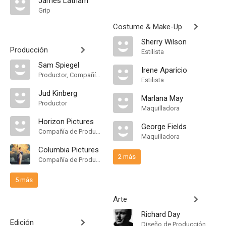
James Latham
Grip
Costume & Make-Up
Sherry Wilson
Producción
Estilista
Sam Spiegel
Irene Aparicio
Productor, Compañía de Produccion
Estilista
Jud Kinberg
Marlana May
Productor
Maquilladora
Horizon Pictures
George Fields
Compañía de Produccion
Maquilladora
Columbia Pictures
2 más
Compañía de Produccion
5 más
Arte
Richard Day
Edición
Diseño de Producción