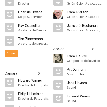
Director
Guión, Guión Adaptado, Historia
Charlsie Bryant
Frank Pierson
Script Supervisor
Guión, Guión Adaptado
Ray Gosnell Jr.
James D. Buchanan
Asistente de Dirección
Guión, Guión Adaptado, Historia
Tim Zinnemann
Asistente de Dirección
Sonido
1 más
Frank De Vol
Compositor de la Música Original
Art Dunham
Cámara
Music Editor
Howard Winner
Jack Haynes
Director de Fotografía
Sound
Philip H. Lathrop
Howard Warren
Director de Fotografía
Sound