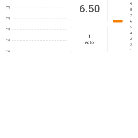
9
6.50
???
8
7
???
6
5
???
4
1
3
???
voto
2
1
???