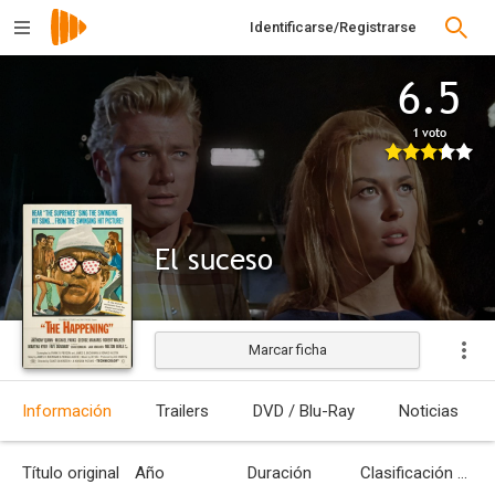
Identificarse/Registrarse
6.5
1 voto
El suceso
Marcar ficha
Estrenada
Información
Trailers
DVD / Blu-Ray
Noticias
Título original
Año
Duración
Clasificación por edades