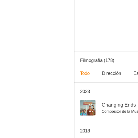
Nacida para ser mala
7.5
Filmografía (178)
Todo
Dirección
Es
2023
Mi perro tiene un blog
7.0
--
Changing Ends
Compositor de la Mús
2018