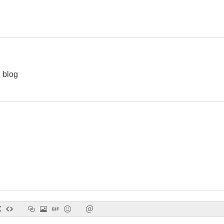
El hombre atrapado
Aguas pantanosas
El signo de
7.0
7.0
n blog
Garras humanas
Éxodo
Incidente e
6.8
6.6