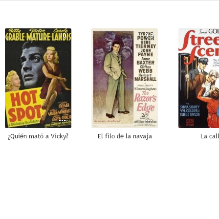
10
9.3
¿Quién mató a Vicky?
El filo de la navaja
La cal
7.8
7.8