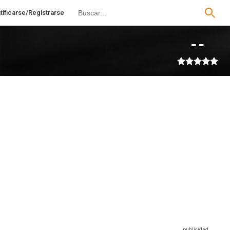
tificarse/Registrarse
--