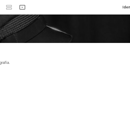
Iden
rafía.