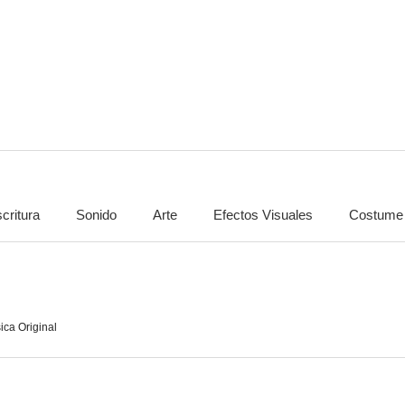
Las uvas de la ira
La jauría humana
La ley del s
7.4
7.3
critura
Sonido
Arte
Efectos Visuales
Costume
El perro de los Baskerville
Tora! Tora! Tora!
7.0
7.0
ica Original