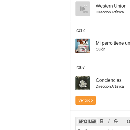
--
Western Union
Dirección Artística
Marea de luna
2012
7.0
7.5
Mi perro tiene u
Guión
2007
--
Conciencias
Dirección Artística
Desengaño
Ver todo
6.8