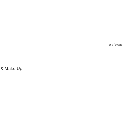
ilencio
¡Qué verde era mi valle!
El filo de la navaja
7.2
7.0
7.0
 & Make-Up
De ilusión también se vive
Seis destinos
El hijo de la furia
7.0
7.0
7.0