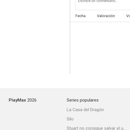
Fecha
Valoración
V
El sargento inmortal
6.5
PlayMax
2026
Series populares
Espíritu de conquista
La Casa del Dragón
6.1
Silo
Stuart no consigue salvar el universo