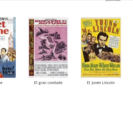
8.5
8.4
8.0
le
El gran combate
El joven Lincoln
7.6
7.6
7.5