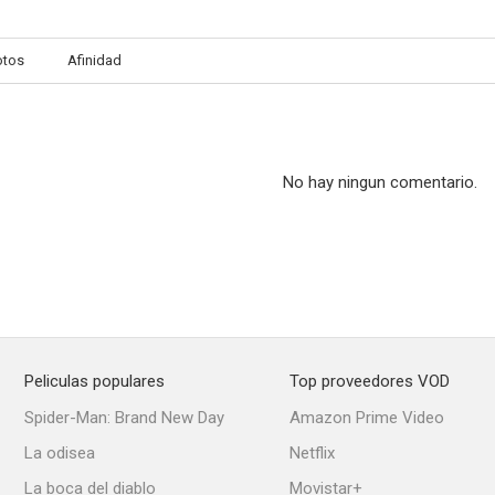
otos
Afinidad
Corazones indomables
El cisne negro
Avaric
6.5
6.5
No hay ningun comentario.
Peliculas populares
Top proveedores VOD
Huracán sobre la isla
Un gran reportaje
Calle sin 
Spider-Man: Brand New Day
Amazon Prime Video
6.0
6.0
La odisea
Netflix
La boca del diablo
Movistar+