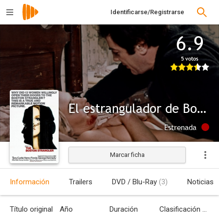
Identificarse/Registrarse
6.9
5 votos
El estrangulador de Boston
Estrenada
Marcar ficha
Información
Trailers
DVD / Blu-Ray
(3)
Noticias
Título original
Año
Duración
Clasificación por edades