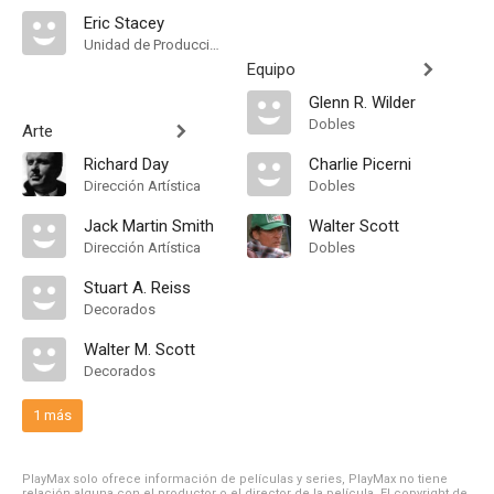
Eric Stacey
Unidad de Producción
Equipo
Glenn R. Wilder
Dobles
Arte
Richard Day
Charlie Picerni
Dirección Artística
Dobles
Jack Martin Smith
Walter Scott
Dirección Artística
Dobles
Stuart A. Reiss
Decorados
Walter M. Scott
Decorados
1 más
PlayMax solo ofrece información de películas y series, PlayMax no tiene
relación alguna con el productor o el director de la película. El copyright de