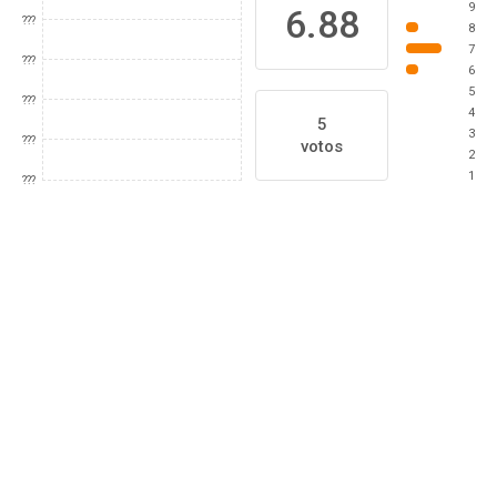
9
6.88
???
8
7
???
6
5
???
4
5
3
???
votos
2
1
???