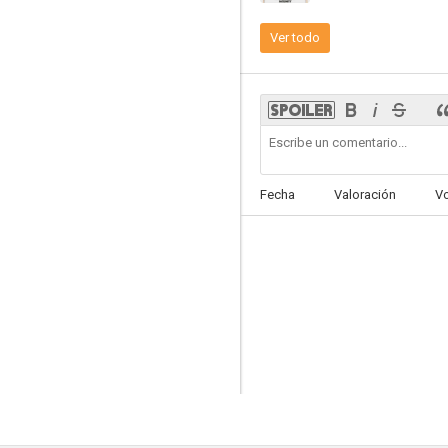
Ver todo
Séptima Avenida
--
Fecha
Valoración
V
The Phynx
--