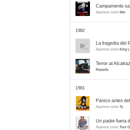
6.6
Campamento san
Aparece como
Mel
El incidente
1982
--
--
La tragedia del 
Aparece como
King L
--
Terror at Alcatra
Reparto
1981
Echoes
6.5
Pánico antes de
--
Aparece como
Ty
--
Un padre fuera d
Aparece como
Tour G