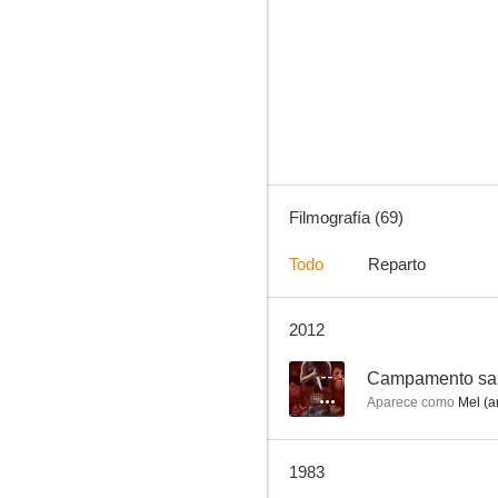
Las amigas
6.6
Filmografía (69)
Todo
Reparto
2012
Campamento sangriento
5.0
--
Campamento san
Aparece como
Mel (a
1983