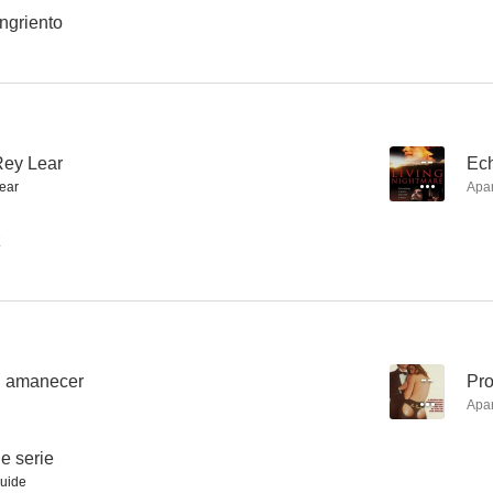
griento
Sendero de furia
Una extraña pareja de polis
El cantor d
--
--
Rey Lear
--
Ec
ear
Apa
z
Terror at Alcatraz
Profesor a mi medida
Un padre fuera
l amanecer
--
Pro
--
--
Apa
e serie
uide