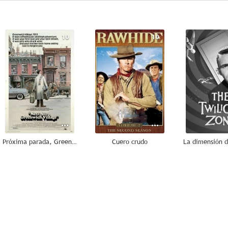
10
10
Próxima parada, Greenwich Village
Cuero crudo
8.0
8.0