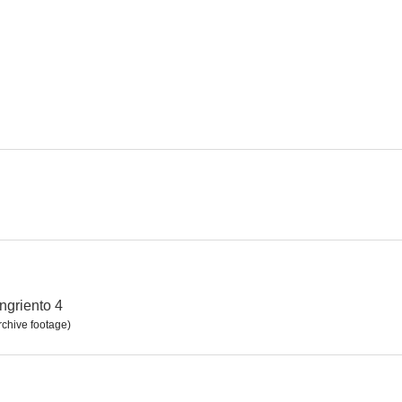
Demon
Hazañas bélicas
Galáctica
6.5
6.5
Pánico antes del amanecer
Cerco de fuego
Coman
5.0
4.5
griento 4
rchive footage)