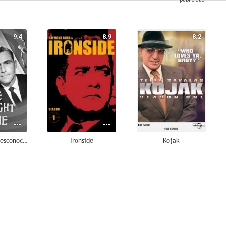
9.4
8.9
8.2
La dimensión desconocida
Ironside
Kojak
7.9
7.8
6.9