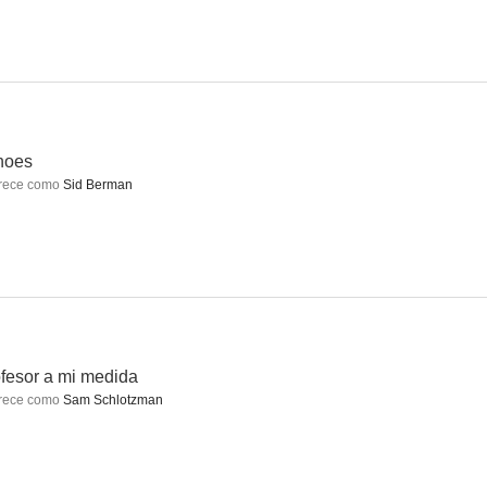
e jazz
Campamento sangriento 4
La tragedia del Rey Lear
--
--
--
hoes
rece como
Sid Berman
 de serie
F.D.R.: The Last Year
Sobre el camino
fesor a mi medida
--
--
--
rece como
Sam Schlotzman