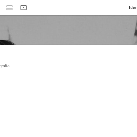
Iden
rafía.