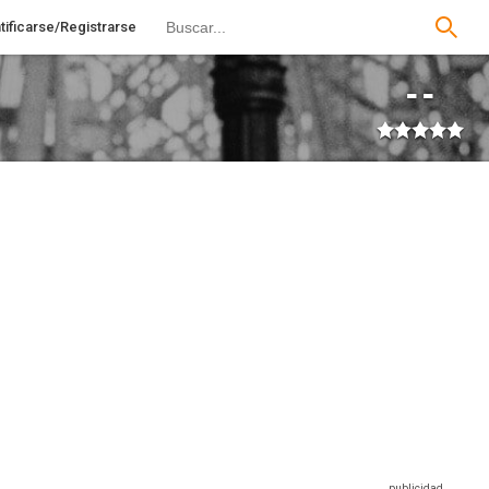
tificarse/Registrarse
--