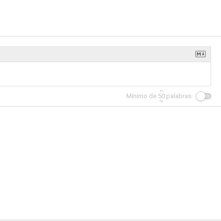
rmances
Todo en familia
Cover Me Babe
--
--
--
Mínimo de
50
palabras
ext Door
Invitación a un pistolero
La hora de los famosos
--
--
--