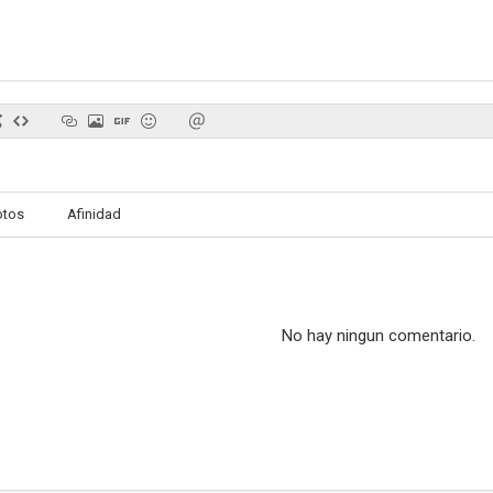
Switch
Vida y milagros del Capitán Miller
Great Perfo
--
--
otos
Afinidad
No hay ningun comentario.
Juventud pervertida
Motín
The People N
--
--