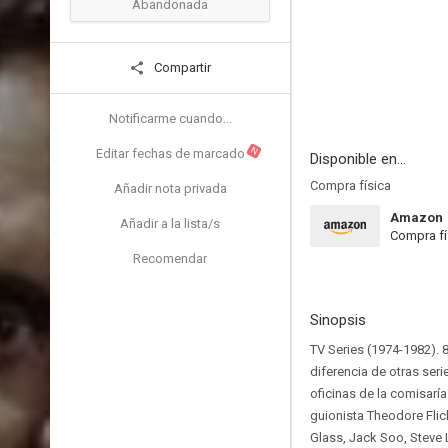
Abandonada
Compartir
Notificarme cuando...
N
Editar fechas de marcado
Disponible en...
Compra física
Añadir nota privada
Amazon
Añadir a la lista/s
Compra fí
Recomendar
Sinopsis
TV Series (1974-1982).
diferencia de otras seri
oficinas de la comisarí
guionista Theodore Flic
Glass, Jack Soo, Steve