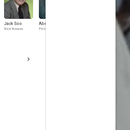
Jack Soo
Abe Vigoda
James Gregory
Barbara Ba
Nick Yemana
Philip Fish
Frank Luger
Elizabeth Mill