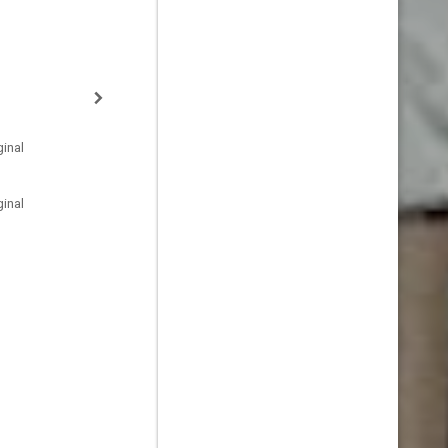
inal
inal