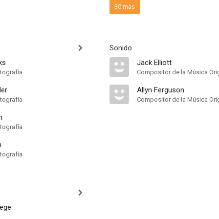
30 más
Sonido
ks
Jack Elliott
tografía
Compositor de la Música Orig
ler
Allyn Ferguson
tografía
Compositor de la Música Orig
h
tografía
n
tografía
eege