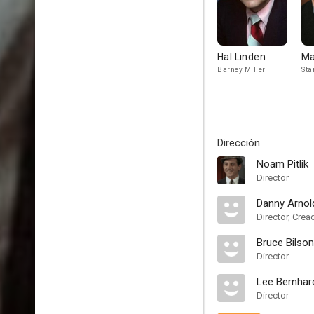
Hal Linden
Ma
Barney Miller
Sta
Dirección
Noam Pitlik
Director
Danny Arnol
Director, Crea
Bruce Bilson
Director
Lee Bernhar
Director