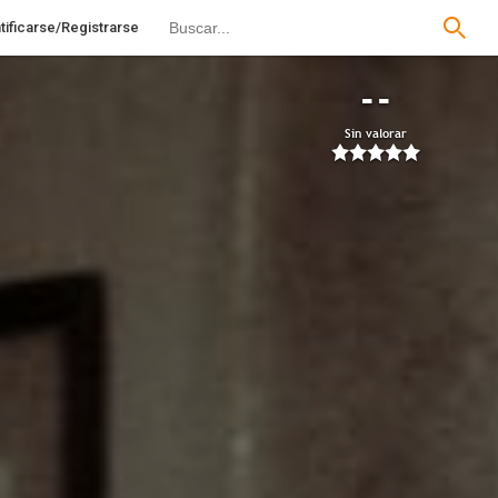
tificarse/Registrarse
--
Sin valorar