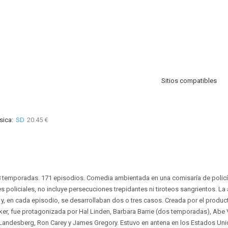
Sitios compatibles
sica:
SD
20.45 €
 8 temporadas. 171 episodios. Comedia ambientada en una comisaría de policí
es policiales, no incluye persecuciones trepidantes ni tiroteos sangrientos. La 
a y, en cada episodio, se desarrollaban dos o tres casos. Creada por el produc
ker, fue protagonizada por Hal Linden, Barbara Barrie (dos temporadas), Abe 
 Landesberg, Ron Carey y James Gregory. Estuvo en antena en los Estados Un