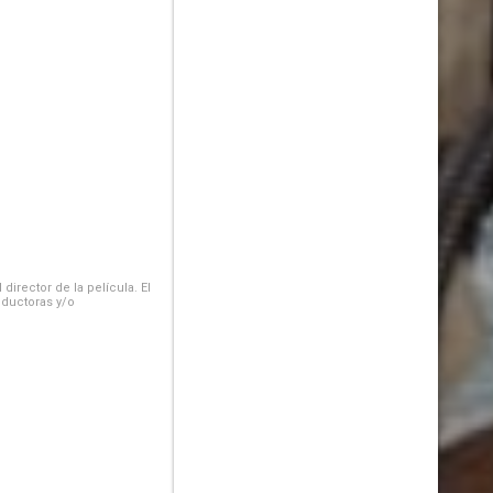
irector de la película. El
oductoras y/o