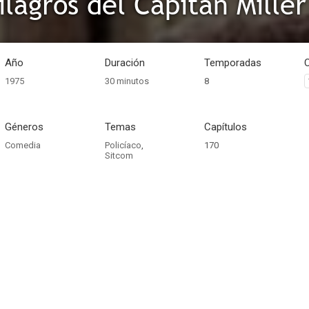
ilagros del Capitán Miller
Año
Duración
Temporadas
1975
30 minutos
8
Géneros
Temas
Capítulos
Comedia
Policíaco
,
170
Sitcom