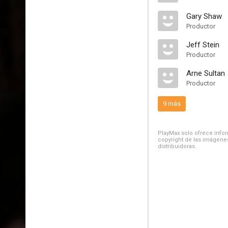
Gary Shaw
Productor
Jeff Stein
Productor
Arne Sultan
Productor
9 más
PlayMax solo ofrece inform
copyright de las imágenes
distribuidoras.