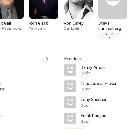
x Gail
Ron Glass
Ron Carey
Steve
Landesberg
n Wojciehowicz
Ron Harris
Carl Levitt
Det. Sgt. Arthur
Dietrich
Escritura
Danny Arnold
Guión
d
Theodore J. Flicker
dor
Guión
Tony Sheehan
Guión
di
Frank Dungan
Guión