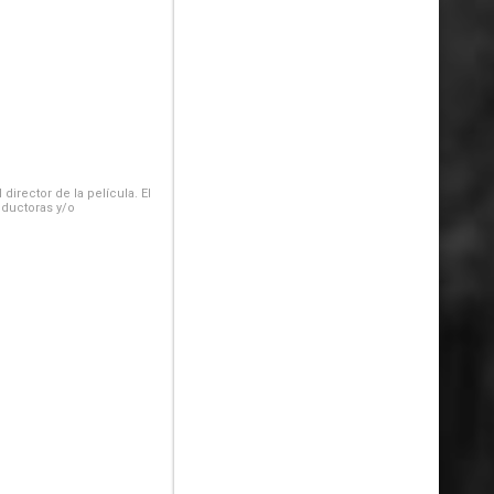
irector de la película. El
oductoras y/o