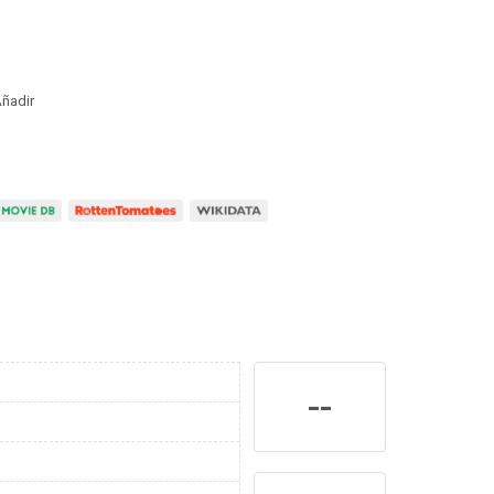
ñadir
--