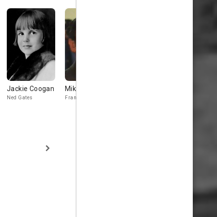
Jackie Coogan
Mike Kellin
Onslow
Frank Maxw
Stevens
Ned Gates
Frank Goldsmith
Pat Doyle
Mr. Lassiter