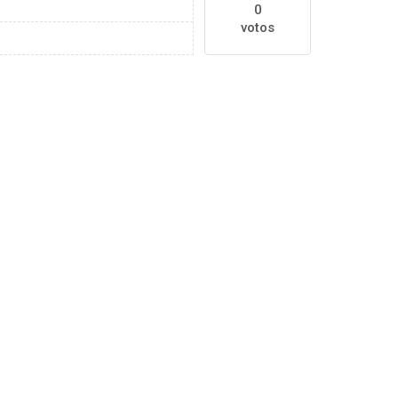
0
votos