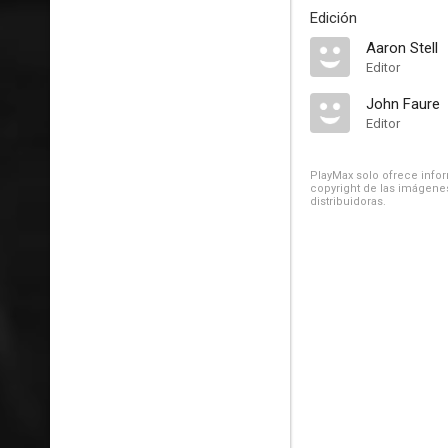
Edición
Aaron Stell
Editor
John Faure
Editor
PlayMax solo ofrece inform
copyright de las imágenes
distribuidoras.