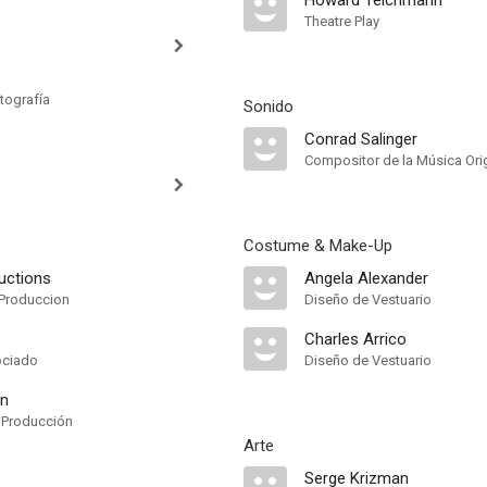
Howard Teichmann
Theatre Play
tografía
Sonido
Conrad Salinger
Compositor de la Música Orig
Costume & Make-Up
uctions
Angela Alexander
Produccion
Diseño de Vestuario
Charles Arrico
ociado
Diseño de Vestuario
an
 Producción
Arte
Serge Krizman