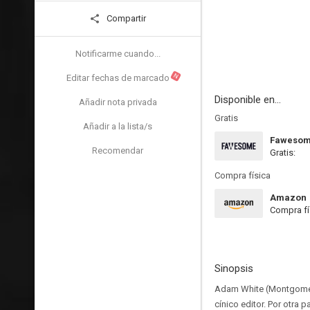
Compartir
Notificarme cuando...
N
Editar fechas de marcado
Disponible en...
Añadir nota privada
Gratis
Añadir a la lista/s
Faweso
Recomendar
Gratis:
Compra física
Amazon
Compra fí
Sinopsis
Adam White (Montgomery 
cínico editor. Por otra 