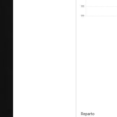
???
???
Reparto