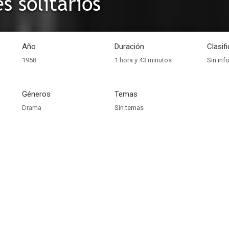
s solitarios
Año
Duración
Clasif
1958
1 hora y 43 minutos
Sin inf
Géneros
Temas
Drama
Sin temas