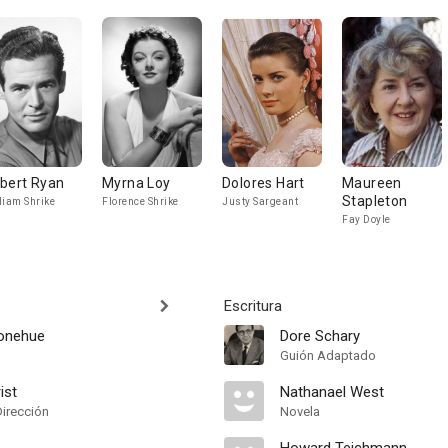
bert Ryan
Myrna Loy
Dolores Hart
Maureen
Stapleton
liam Shrike
Florence Shrike
Justy Sargeant
Fay Doyle
Escritura
Donehue
Dore Schary
Guión Adaptado
ist
Nathanael West
Dirección
Novela