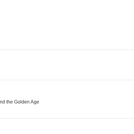
Piel de serpiente
Se acabó el pastel
Interio
5.3
5.0
Adictos al amor
Johnny peligroso
--
--
nd the Golden Age