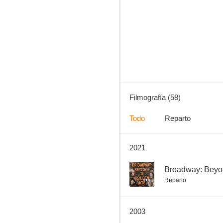
Cocoon: El retorno
5.9
Filmografía (58)
Todo
Reparto
2021
Loca
--
--
Broadway: Beyo
Reparto
2003