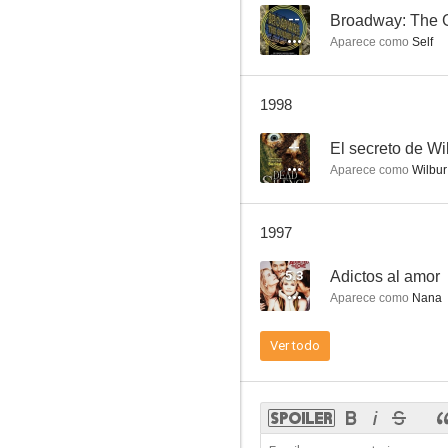
--
Broadway: The 
Aparece como
Self
Estrellas de Hollywood: Jack Lemmon
1998
--
--
El secreto de Wi
Aparece como
Wilbur
1997
5.3
Adictos al amor
Aparece como
Nana
B.L. Stryker
Ver todo
--