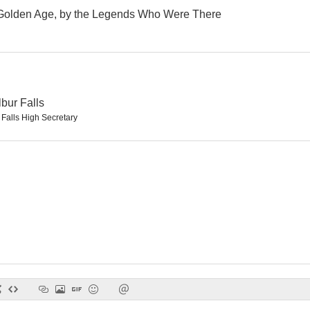
Golden Age, by the Legends Who Were There
Mamá a tu medida
The Last Good Time
Miss Rose
--
--
lbur Falls
 Falls High Secretary
Prisioneros en el planeta Tierra
Las locas vacaciones de Catskill Street
The Cosmi
--
--