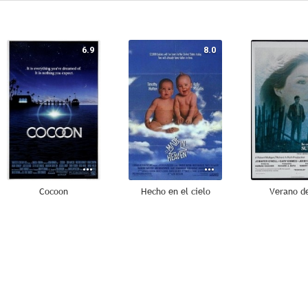
6.9
8.0
Cocoon
Hecho en el cielo
Verano d
7.0
6.7