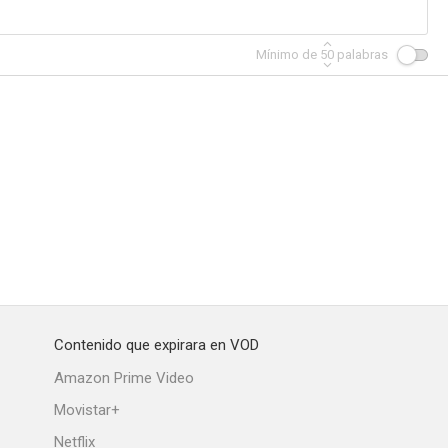
Mínimo de
50
palabras
(El Fan)
Lester el pícaro
La reunión Parte II
--
--
--
Contenido que expirara en VOD
l baile
Dime dónde duele
Nova
Amazon Prime Video
--
--
--
Movistar+
Netflix