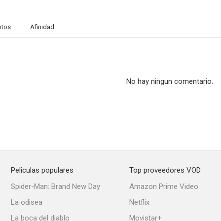
otos
Afinidad
America and Lewis Hine
La pequeña Gloria
El admirador 
--
--
No hay ningun comentario.
Peliculas populares
Top proveedores VOD
The Gathering
La gata sobre el tejado de zinc
La reina de
Spider-Man: Brand New Day
Amazon Prime Video
--
--
La odisea
Netflix
La boca del diablo
Movistar+