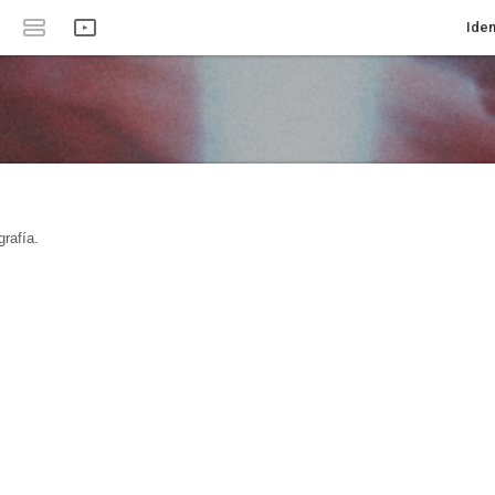
Iden
rafía.