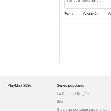
Fecha
Valoración
V
Jornada sentimental
--
PlayMax
2026
Series populares
Un toque con más clase
La Casa del Dragón
--
Silo
Stuart no consigue salvar el universo