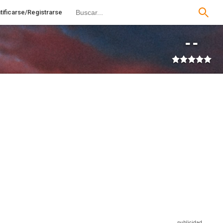
tificarse/Registrarse
--