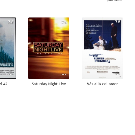
7.8
7.6
7.5
el 42
Saturday Night Live
Más allá del amor
6.5
6.1
6.1