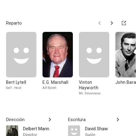
Reparto
Bert Lytell
E.G. Marshall
Vinton
John Bara
Hayworth
Self - Host
Alf Rylett
Mr. Devereaux
Dirección
Escritura
Delbert Mann
David Shaw
Director
Guión