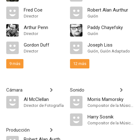
Fred Coe
Robert Alan Aurthur
Director
Guión
Arthur Penn
Paddy Chayefsky
Director
Guión
Gordon Duff
Joseph Liss
Director
Guión, Guión Adaptado
9 más
12 más
Cámara
Sonido
Al McClellan
Morris Mamorsky
Director de Fotografía
Compositor de la Música Original
Harry Sosnik
Compositor de la Música Original
Producción
Robert Alan Aurthur