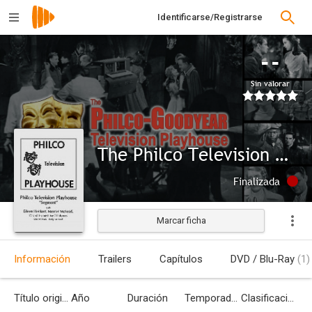
Identificarse/Registrarse
--
Sin valorar
The Philco Television Playhouse
Finalizada
Marcar ficha
Información
Trailers
Capítulos
DVD / Blu-Ray
(1)
Título original
Año
Duración
Temporadas
Clasificación por edades