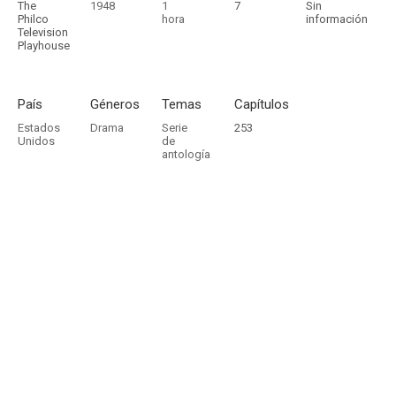
The
1948
1
7
Sin
Philco
hora
información
Television
Playhouse
País
Géneros
Temas
Capítulos
Estados
Drama
Serie
253
Unidos
de
antología