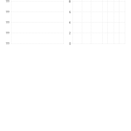
???
8
???
6
???
4
???
2
???
0