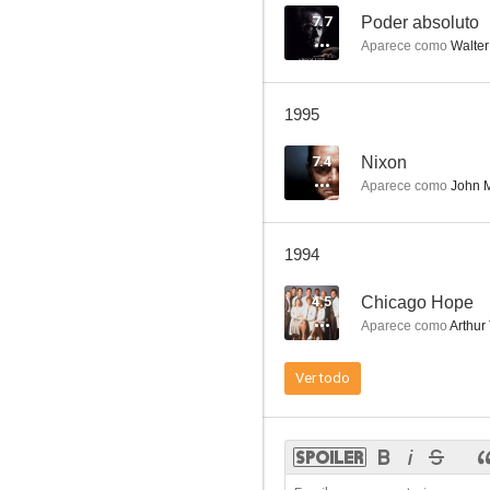
7.7
Poder absoluto
Aparece como
Walter
Falcon Crest
1995
8.0
7.4
Nixon
Aparece como
John M
1994
4.5
Chicago Hope
Aparece como
Arthur
Calle Madeleine nº 13
Ver todo
7.4