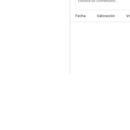
Fecha
Valoración
V
Nixon
7.1
Rojo atardecer
7.0