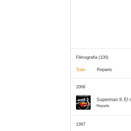
Superman II. La aventura continúa
9.8
Filmografía (100)
Todo
Reparto
2006
La tribu de los Brady
8.5
6.5
Superman II: El
Reparto
1997