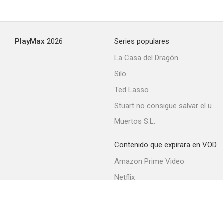
Independence
PlayMax
2026
Series populares
--
La Casa del Dragón
Silo
Ted Lasso
Stuart no consigue salvar el universo
Muertos S.L.
Contenido que expirara en VOD
Look Homeward, Angel
Amazon Prime Video
--
Netflix
Filmin
Movistar+