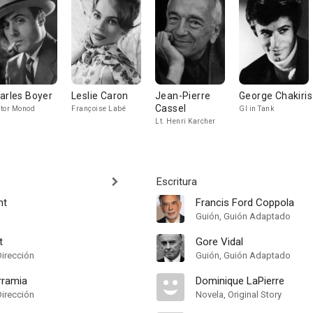
arles Boyer
Leslie Caron
Jean-Pierre
George Chakiris
Cassel
tor Monod
Françoise Labé
GI in Tank
Lt. Henri Karcher
Escritura
nt
Francis Ford Coppola
Guión, Guión Adaptado
t
Gore Vidal
Dirección
Guión, Guión Adaptado
rramia
Dominique LaPierre
Dirección
Novela, Original Story