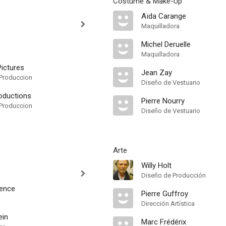
Costume & Make-Up
Aïda Carange
Maquilladora
Michel Deruelle
Maquilladora
Pictures
Jean Zay
Produccion
Diseño de Vestuario
oductions
Pierre Nourry
Produccion
Diseño de Vestuario
Arte
Willy Holt
Diseño de Producción
rence
Pierre Guffroy
Dirección Artística
ein
Marc Frédérix