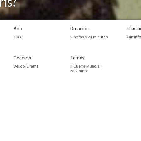
rís?
Año
Duración
Clasif
1966
2 horas y 21 minutos
Sin inf
Géneros
Temas
Bélico
,
Drama
II Guerra Mundial
,
Nazismo