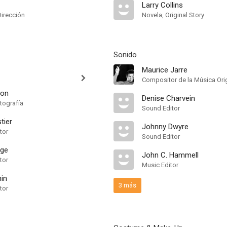
Larry Collins
Dirección
Novela, Original Story
Sonido
Maurice Jarre
Compositor de la Música Orig
non
Denise Charvein
tografía
Sound Editor
tier
Johnny Dwyre
tor
Sound Editor
ge
John C. Hammell
tor
Music Editor
min
3 más
tor