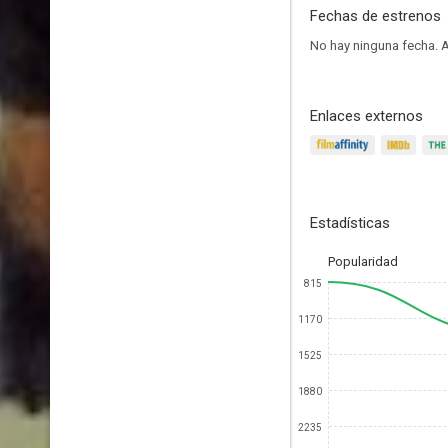
Fechas de estrenos
No hay ninguna fecha.
A
Enlaces externos
Estadísticas
Popularidad
815
1170
1525
1880
2235