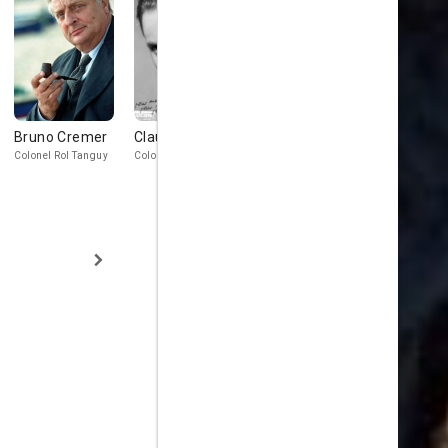
Bruno Cremer
Claude Dauphin
Alain Delon
Kirk Dougl
Colonel Rol Tanguy
Colonel Lebel
Jacques Chaban-
General Patto
Delmas