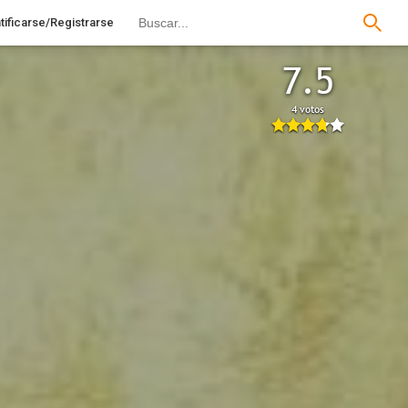
tificarse/Registrarse
7.5
4 votos