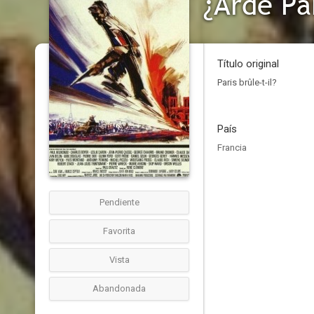
¿Arde Pa
Título original
Paris brûle-t-il?
País
Francia
Pendiente
Favorita
Vista
Abandonada