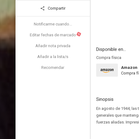
Compartir
Notificarme cuando...
N
Editar fechas de marcado
Añadir nota privada
Disponible en...
Añadir a la lista/s
Compra física
Recomendar
Amazon
Compra fí
Sinopsis
En agosto de 1944, las 
generales que mantenga e
fuerzas aliadas. Impres